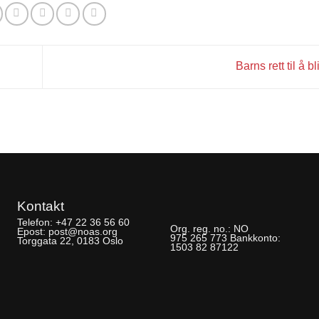
Barns rett til å b
Kontakt
Telefon:
+47 22 36 56 60
Org. reg. no.:
NO
Epost:
post@noas.org
975 265 773
Bankkonto:
Torggata 22, 0183 Oslo
1503 82 87122