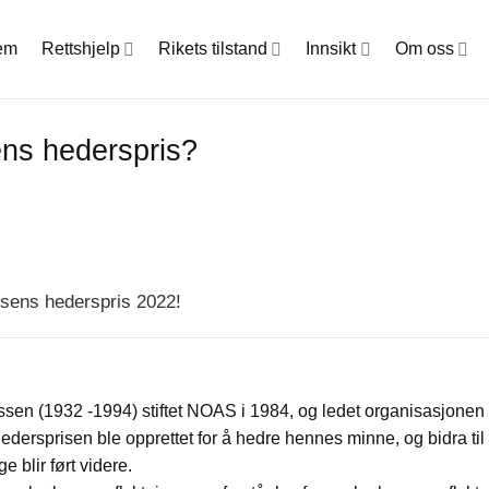
em
Rettshjelp
Rikets tilstand
Innsikt
Om oss
ns hederspris?
sens hederspris 2022!
n (1932 -1994) stiftet NOAS i 1984, og ledet organisasjonen 
dersprisen ble opprettet for å hedre hennes minne, og bidra til
 blir ført videre.