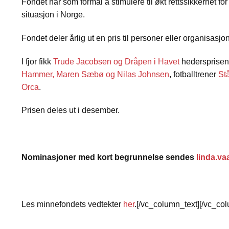
Fondet har som formål å stimulere til økt rettssikkerhet fo
situasjon i Norge.
Fondet deler årlig ut en pris til personer eller organisasjo
I fjor fikk
Trude Jacobsen og Dråpen i Havet
hedersprisen
Hammer, Maren Sæbø og Nilas Johnsen
, fotballtrener
St
Orca
.
Prisen deles ut i desember.
Nominasjoner med kort begrunnelse sendes
linda.v
Les minnefondets vedtekter
her
.[/vc_column_text][/vc_co