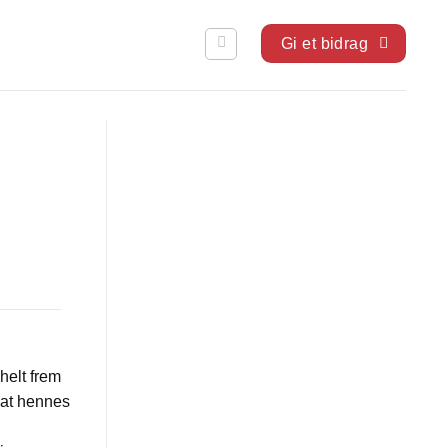
Gi et bidrag
helt frem
 at hennes