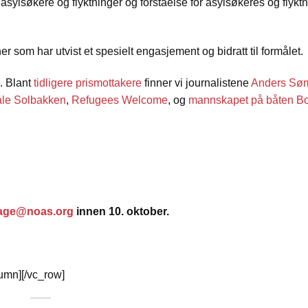
r asylsøkere og flyktninger og forståelse for asylsøkeres og flykt
ner som har utvist et spesielt engasjement og bidratt til formålet.
. Blant
tidligere prismottakere
finner vi journalistene
Anders S
åle Solbakken
,
Refugees Welcome
, og
mannskapet på båten B
aage@noas.org
innen 10. oktober.
lumn][/vc_row]