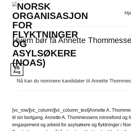
Skip
to
Hj
content
Hvem bør få Annette Thommesse
26
Aug
Nå kan du nominere kandidater til Annette Thommes
[vc_row][vc_column][vc_column_text]Annette A. Thommesse
til sin bortgang. Annette A. Thommessens minnefond og he
engasjement og arbeid for asylsøkere og flyktninger i Norge