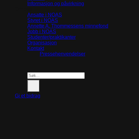
Informasjon og påvirkning
Om oss
Ansatte i NOAS
Styret i NOAS
Annette A. Thommessens minnefond
Jobb i NOAS
Studenter/praktikanter
Organisasjon
Kontakt
Pressehenvendelser
Search
for:
Gi et bidrag