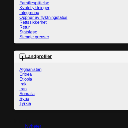
Familiesplittelse
Kvoteflyktninger
Integrering
Opphør av flyktningstatus
Rettssikkerhet
Retur
Statsløse
Stengte grenser
Landprofiler
Afghanistan
Eritrea
Etiopia
Irak
Iran
Somalia
Syria
Tyrkia
Innsikt
Nyheter