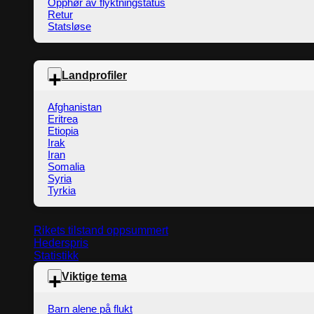
Opphør av flyktningstatus
Retur
Statsløse
Landprofiler
Afghanistan
Eritrea
Etiopia
Irak
Iran
Somalia
Syria
Tyrkia
Rikets tilstand oppsummert
Hederspris
Statistikk
Viktige tema
Barn alene på flukt