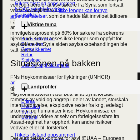
Rikets tilstand oppsummert
vent og i bero er at asylsøkere fra Syria som fortsatt
NOAS rettshjelp virker
venter på asylintervju
ikke lenger kan fornye
Statistikk
arbeidstillatelser
, som de hadde fått innvilget tidligere
i asylprosessen. For at en asylsøker kan få rett til å ta
Viktige tema
arbeid før gjennomført asylintervju kreves det en
innvilgelsesprosent på 80% for søkere fra søkerens
hjemland. Kravet anses ikke lenger som oppfylt for
Barns rettigheter
EU-pakten
asylsøkere fra Syria siden asylsaksbehandlingen ble
Rettssikkerhet
satt på vent.
Retur
Statsløse
Situasjonen på bakken
Usikker oppholdsstatus
FNs Høykommissær for flyktninger (UNHCR)
anbefaler
at statene på nåværende tidspunkt ikke
Landprofiler
gjennomfører tvangsreturer til Syria.
Høykommissæren viser bl.a. til at Syria fortsatt
rammes av vold og angrep i deler av landet, storskala
Eritrea
intern fordrivelse, eksplosive rester fra krig, ødelagt
Palestina
økonomi og humanitær krise. Høykommissæren
Syria
understreker videre at selv om forfølgelsesfare fra
Ukraina
Assad-regimet har opphørt, kan andre risikoer
vedvare eller bli forsterket.
Rikets tilstand oppsummert
Det europeiske kontoret for asyl (EUAA – European