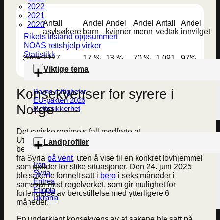
2022
2021
Antall
Andel
Andel
Andel
Antall
Andel
2020
asylsøkere
barn
kvinner
menn
vedtak
innvilget
Rikets tilstand oppsummert
NOAS rettshjelp virker
Statistikk
Syria
2127
17 %
13 %
70 %
1 091
97%
Viktige tema
Konsekvenser for syrere i
Barns rettigheter
EU-pakten 2026
Norge
Rettssikkerhet
Det syriske regimets fall medførte at
Utlendingsdirektoratet (UDI) den 9. desember 2024
Landprofiler
besluttet å sette asylsøknader fremmet av asylsøkere
fra Syria
på vent
, uten å vise til en konkret lovhjemmel
Iran
som gjelder for slike situasjoner. Den 24. juni 2025
Syria
ble sakene formelt satt i
bero
i seks måneder i
Eritrea
samsvar med regelverket, som gir mulighet for
Etiopia
forlengelse av berostillelse med ytterligere 6
Ukrania
måneder.
En underkjent konsekvens av at sakene ble satt på