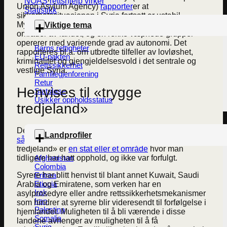
NOAS rettshjelp virker
Union Asylum Agency)
rapporter
er at
Statistikk
sikkerhetssituasjonen i Syria fortsatt er ustabil.
Myndighetene sliter med å få full kontroll i visse
Viktige tema
områder av landet, og en rekke væpnede grupper
opererer med varierende grad av autonomi. Det
Barns rettigheter
rapporteres bl.a. om utbredte tilfeller av lovløshet,
EU-pakten
kriminalitet og gjengjeldelsesvold i det sentrale og
Rettssikkerhet
vestlige Syria.
Familiegjenforening
Retur
Henvises til «trygge
Statsløse
Usikker oppholdsstatus
tredjeland»
Det er svært problematisk at Norge
henviser syrere til
Landprofiler
såkalte «trygge tredjeland» i Midtøsten
. Et «trygt
tredjeland» er
en stat eller et område
hvor man
Afghanistan
tidligere har hatt opphold, og ikke var forfulgt.
Colombia
Eritrea
Syrere har blitt henvist til blant annet Kuwait, Saudi
Etiopia
Arabia og Emiratene, som verken har en
Irak
asylprosedyre eller andre rettssikkerhetsmekanismer
Iran
som hindrer at syrerne blir videresendt til forfølgelse i
Palestina
hjemlandet. Muligheten til å bli værende i disse
Somalia
landene avhenger av muligheten til å få
Syria