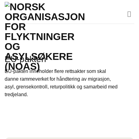
Skip
to
content
EU-pakten
EU-pakten inneholder flere rettsakter som skal
danne rammeverket for håndtering av migrasjon,
asyl, grensekontroll, returpolitikk og samarbeid med
tredjeland.