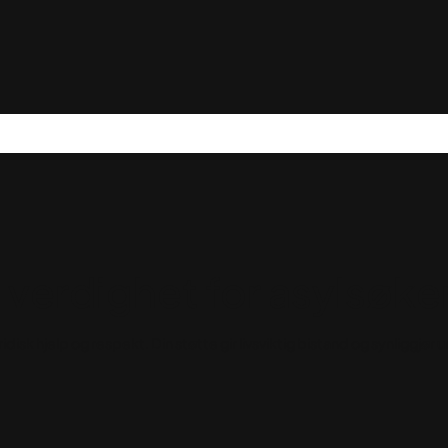
g verdighet for asylsøke
ridisk hjelp og respekt. Din støtte gir livsviktig bistand og synliggjør