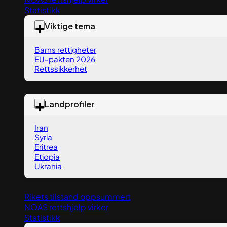
Statistikk
Viktige tema
Barns rettigheter
EU-pakten 2026
Rettssikkerhet
Landprofiler
Iran
Syria
Eritrea
Etiopia
Ukrania
Rikets tilstand oppsummert
NOAS rettshjelp virker
Statistikk