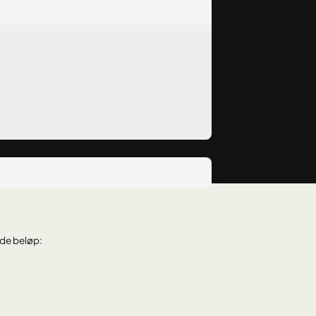
tøtte gjør en forskjell for mennesker på flukt.
nde beløp: