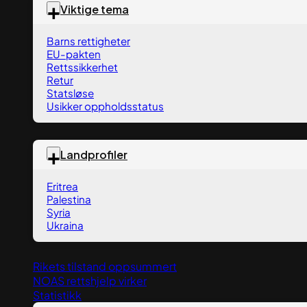
Viktige tema
Barns rettigheter
EU-pakten
Rettssikkerhet
Retur
Statsløse
Usikker oppholdsstatus
Landprofiler
Eritrea
Palestina
Syria
Ukraina
Rikets tilstand oppsummert
NOAS rettshjelp virker
Statistikk