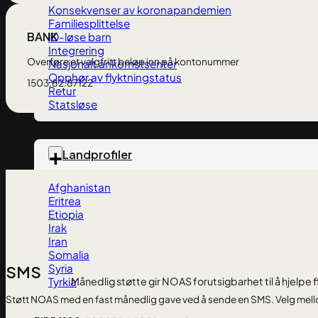
Konsekvenser av koronapandemien
Familiesplittelse
BANK
ID-løse barn
Integrering
Overføre et valgfritt beløp inn på kontonummer
Nasjonalt ankomstsenter
Opphør av flyktningstatus
1503.82.87122
Retur
Statsløse
Landprofiler
Afghanistan
Eritrea
Etiopia
Irak
Iran
Somalia
Syria
SMS
Månedlig støtte gir NOAS forutsigbarhet til å hjelpe fl
Tyrkia
Støtt NOAS med en fast månedlig gave ved å sende en SMS. Velg mel