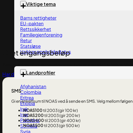
Viktige tema
Barns rettigheter
EU-pakten
Rettssikkerhet
Familiegjenforening
Retur
Statsløse
Gi et engangsbeløp
Usikker oppholdsstatus
Støtt arbeidet vårt med rettshjelp ved å donere et valgfritt beløp. Din s
Landprofiler
Har du spørsmål om rettshjelp?
Afghanistan
SMS
Colombia
Eritrea
Gi en enkeltsum til NOAS ved å sende en SMS. Velg mellom følge
Etiopia
Irak
NOAS100
til 2003 (gir 100 kr)
Iran
NOAS200
til 2003 (gir 200 kr)
Palestina
NOAS400
til 2003 (gir 400 kr)
NOAS500
til 2003 (gir 500 kr)
Somalia
Syria