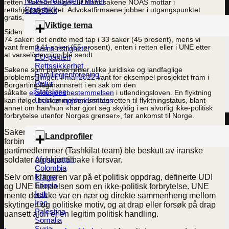
NOAS rettshjelp virker
retten. Sakene velges ut blant sakene NOAS mottar i
Statistikk
rettshjelpsarbeidet. Advokatfirmaene jobber i utgangspunktet
gratis, og får kun betalt dersom saken vinnes.
Viktige tema
Siden oppstart av prosjektet har vi registrert endelig avgjørelse i
74 saker: det endte med tap i 33 saker (45 prosent), mens vi
vant frem i 41 saker (55 prosent), enten i retten eller i UNE etter
Barns rettigheter
at varsel/stevning ble sendt.
EU-pakten
Rettssikkerhet
Sakene som prøves reiser ulike juridiske og landfaglige
Familiegjenforening
problemstillinger. I mai 2022 vant for eksempel prosjektet fram i
Retur
Borgarting lagmannsrett i en sak om den
Statsløse
såkalte
eksklusjonsbestemmelsen
i utlendingsloven. En flyktning
Usikker oppholdsstatus
kan ifølge bestemmelsen unntas retten til flyktningstatus, blant
annet om han/hun «har gjort seg skyldig i en alvorlig ikke-politisk
forbrytelse utenfor Norges grenser», før ankomst til Norge.
Saken gjaldt et medlem i det kurdiske partiet KDPI, som i
Landprofiler
forbindelse med et oppdrag for partiet med andre
partimedlemmer (Tashkilat team) ble beskutt av iranske
Afghanistan
soldater og skjøt tilbake i forsvar.
Colombia
Eritrea
Selv om klageren var på et politisk oppdrag, definerte UDI
Etiopia
og UNE hendelsen som en ikke-politisk forbrytelse. UNE
Irak
mente det ikke var en nær og direkte sammenheng mellom
Iran
skytingen og politiske motiv, og at drap eller forsøk på drap
Palestina
uansett aldri er en legitim politisk handling.
Somalia
Syria