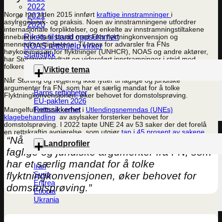
2022
Norge har siden 2015 innført
kraftige innstramninger
i
2021
asylregelverk- og praksis. Noen av innstramningene utfordrer
2020
internasjonale forpliktelser, og enkelte av innstramningstiltakene
Rikets tilstand oppsummert
innebærer klare brudd med FNs flyktningkonvensjon og
menneskerettighetene. Til tross for advarsler fra FNs
NOAS rettshjelp virker
høykommissær for flyktninger (UNHCR), NOAS og andre aktører,
Statistikk
har Stortinget vedtatt og videreført innstramninger i strid med
folkeretten.
Viktige tema
Når Storting og regjering ikke lytter til faglige og juridiske
argumenter fra FN, som har et særlig mandat for å tolke
Barns rettigheter
Flyktningkonvensjonen, øker behovet for domstolsprøving.
EU-pakten 2026
Rettssikkerhet
Mangelfull rettssikkerhet i
Utlendingsnemndas (UNEs)
klagebehandling
av asylsaker forsterker behovet for
domstolsprøving. I 2022 tapte UNE 24 av 53 saker der det forelå
en rettskraftig avgjørelse, som utgjør
tap i 45 prosent av sakene
.
“Når Storting og regjering ikke lytter til
Landprofiler
faglige og juridiske argumenter fra FN, som
har et særlig mandat for å tolke
Iran
flyktningkonvensjonen, øker behovet for
Syria
Eritrea
domstolsprøving.”
Etiopia
Ukrania