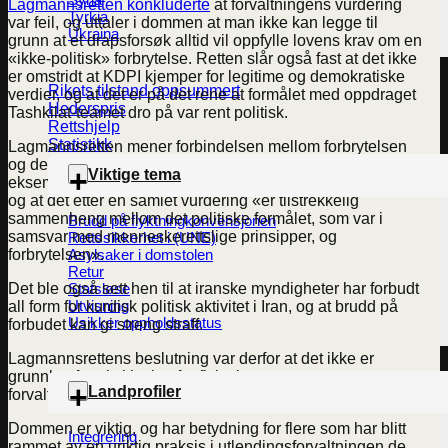
Lagmannsretten konkluderte
at forvaltningens vurdering
Tyrkia
var feil, og uttaler i dommen at man ikke kan legge til
Ukraina
grunn at et drapsforsøk alltid vil oppfylle lovens krav om en
«ikke-politisk» forbrytelse. Retten slår også fast at det ikke
er omstridt at KDPI kjemper for legitime og demokratiske
Rikets tilstand oppsummert
verdier, og at det er på det rene at formålet med oppdraget
Hederspris
Tashkilat-teamet dro på var rent politisk.
Rettshjelp
Statistikk
Lagmannsretten mener forbindelsen mellom forbrytelsen
og det politiske motivet ikke er brutt ved at handlingen for
Viktige tema
eksempel hadde påregnelig tap av tilfeldige menneskeliv,
og at det etter en samlet vurdering «er tilstrekkelig
sammenheng mellom det politiske formålet, som var i
Brudd på flyktningkonvensjonen
samsvar med menneskerettslige prinsipper, og
Rettssikkerhet i (UNE)
Asylsaker i domstolen
forbrytelsen».
Retur
Statsløse
Det ble også sett hen til at iranske myndigheter har forbudt
Utvisning
all form for kurdisk politisk aktivitet i Iran, og at brudd på
Usikker oppholdsstatus
forbudet kan gi streng straff.
Lagmannsrettens beslutning var derfor at det ikke er
grunnlag for eksklusjon fra flyktningstatus, og
Landprofiler
forvaltningens vedtak ble kjent ugyldig
Dommen er viktig, og har betydning for flere som har blitt
Integrering
rammet av en uriktig praksis i utlendingsforvaltningen de