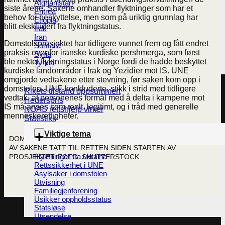
Afghanistan
siste årene. Sakene omhandler flyktninger som har et
Eritrea
behov for beskyttelse, men som på uriktig grunnlag har
Etiopia
blitt ekskludert fra flyktningstatus.
Irak
Iran
Domstolsprosjektet har tidligere vunnet frem og fått endret
Somalia
praksis ovenfor iranske kurdiske pershmerga, som først
Syria
ble nektet flyktningstatus i Norge fordi de hadde beskyttet
Tyrkia
kurdiske landområder i Irak og Yezidier mot IS. UNE
omgjorde vedtakene etter stevning, før saken kom opp i
domstolen. UNE konkluderte, stikk i strid med tidligere
Rikets tilstand oppsummert
vedtak, at personenes formål med å delta i kampene mot
Hederspris
IS må anses som reelt, legitimt, og i tråd med generelle
NOAS rettshjelp virker
menneskerettigheter.
Statistikk
Viktige tema
DOMSTOLSPROSJEKTET HAR VUNNET FREM I 63 PROSENT
AV SAKENE TATT TIL RETTEN SIDEN STARTEN AV
Flyktninger fra ukraina
PROSJEKTET. FOTO: SHUTTERSTOCK
Rettssikkerhet i UNE
Asylsaker i domstolen
Utvisning
Familiegjenforening
Usikker oppholdsstatus
Statsløse
Utsendelse