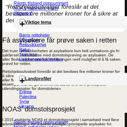
Rikets tilstand oppsummert
“Rettshjelpsutvalget foreslår at det
NOAS rettshjelp virker
bevilges fire millioner kroner for å sikre at
Statistikk
det føres flere prinsipielle saker for retten”
Viktige tema
Barns rettigheter
Få asylsøkere får prøve saken i retten
EU-pakten
Rettssikkerhet
Retur
Det truer rettssikkerheten at asylsøkere kun helt unntaksvis gis fri
Statsløse
sakførsel i forbindelse med domstolsprøving av asylsaken. De
Usikker oppholdsstatus
aller fleste asylsøkere har derfor ingen reell mulighet til å få saken
prøvd for retten.
Rettshjelpsutvalget foreslår at det bevilges fire millioner kroner for
å sikre at det føres flere prinsipielle saker for retten , og at «én
Landprofiler
eller flere organisasjoner som jobber på utlendingsfeltet, for
eksempel NOAS, gis øremerket støtte til å føre prinsipielle
utlendingssaker for domstolene».
Eritrea
Palestina
Syria
Ukraina
NOAS’ domstolsprosjekt
I 2015 etablerte NOAS et domstolsprosjekt i samarbeid med flere
Rikets tilstand oppsummert
advokatfirmaer, for å prøve utvalgte, prinsipielle asylsaker for