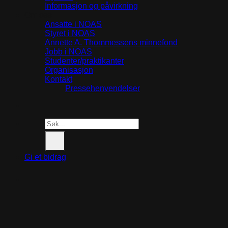
Informasjon og påvirkning
Om oss
Ansatte i NOAS
Styret i NOAS
Annette A. Thommessens minnefond
Jobb i NOAS
Studenter/praktikanter
Organisasjon
Kontakt
Pressehenvendelser
Search
for:
Gi et bidrag