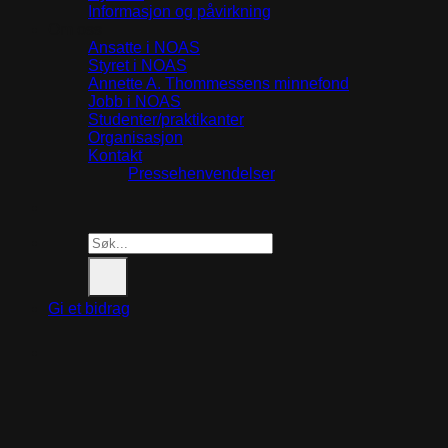
Informasjon og påvirkning
Om oss
Ansatte i NOAS
Styret i NOAS
Annette A. Thommessens minnefond
Jobb i NOAS
Studenter/praktikanter
Organisasjon
Kontakt
Pressehenvendelser
Search
for:
Gi et bidrag