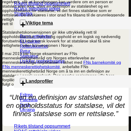
regelverk, slik at forvaltningen kan vurdere om en person er
Rikets tilstand oppsummert
statsløs eller ikke. Uten en definisjon av statsløshet og en
NOAS rettshjelp virker
oppholdsstatus for statsløse, vil det finnes statsløse som er
Statistikk
rettsløse. De avskjæres i stor grad fra tilgang til de grunnleggende
rettigheter som statsløskonvensjonen fra 1954 foreskriver, som
Viktige tema
rett til utdanning, legehjelp, arbeid og bevegelsesfrihet.
Statsløshetskonvensjonen gir ikke uttrykkelig rett til
Barns rettigheter
oppholdstillatelse, men lovlig opphold er en logisk og nødvendig
EU-pakten
forutsetning etter norsk lovverk for at statsløse skal få sine
rettigheter etter konvensjonen i Norge.
Rettssikkerhet
Retur
I mai 2019 ble Norge eksaminert av FNs
Statsløse
menneskerettighetsråd om Norges etterlevelse av
Usikker oppholdsstatus
menneskerettslige forpliktelser. I likhet med
FNs barnekomité og
FNs menneskerettighetskomité
, anbefalte FNs
menneskerettighetsråd Norge om å ta inn en definisjon av
statsløse i norsk regelverk. Den norske regjeringen ville bare
forplikte seg til å vurdere spørsmålet. Så langt har det ikke blitt
Landprofiler
fulgt opp.
Eritrea
“Uten en definisjon av statsløshet og
Palestina
en oppholdsstatus for statsløse, vil det
Syria
Ukraina
finnes statsløse som er rettsløse.”
Rikets tilstand oppsummert