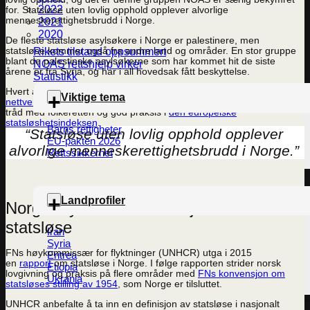
2022
for. Statsløse uten lovlig opphold opplever alvorlige
menneskerettighetsbrudd i Norge.
2021
2020
De fleste statsløse asylsøkere i Norge er palestinere, men
Rikets tilstand oppsummert
statsløse kommer også fra andre land og områder. En stor gruppe
blant de palestinske asylsøkerne som har kommet hit de siste
NOAS rettshjelp virker
årene er fra Syria, og har i all hovedsak fått beskyttelse.
Statistikk
Hvert år vurderer NOAS og sivilsamfunnsalliansen
Det europeiske
Viktige tema
nettverket for statsløse
om Norges behandling av statsløse er i
tråd med folkeretten og god praksis i
den europeiske
statsløshetsindeksen
.
Barns rettigheter
“Statsløse uten lovlig opphold opplever
EU-pakten 2026
alvorlige menneskerettighetsbrudd i Norge.”
Rettssikkerhet
Landprofiler
Norge bryter FN-konvensjon om
statsløse
Iran
Syria
FNs høykommissær for flyktninger (UNHCR) utga i 2015
Eritrea
en
rapport
om statsløse i Norge. I følge rapporten strider norsk
Etiopia
lovgivning og praksis på flere områder med
FNs konvensjon om
Ukrania
statsløses stilling av 1954
, som Norge er tilsluttet.
UNHCR anbefalte å ta inn en definisjon av statsløse i nasjonalt