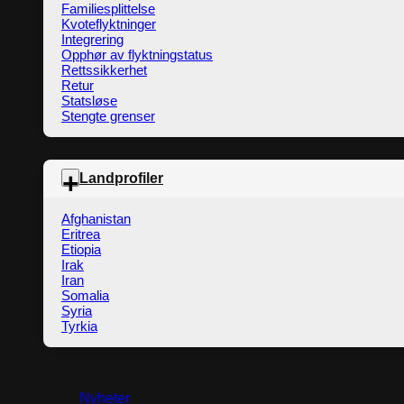
Familiesplittelse
Kvoteflyktninger
Integrering
Opphør av flyktningstatus
Rettssikkerhet
Retur
Statsløse
Stengte grenser
Landprofiler
Afghanistan
Eritrea
Etiopia
Irak
Iran
Somalia
Syria
Tyrkia
Innsikt
Nyheter