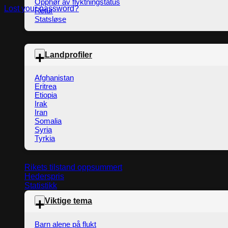
Opphør av flyktningstatus
Lost your password?
Retur
Statsløse
Landprofiler
Afghanistan
Eritrea
Etiopia
Irak
Iran
Somalia
Syria
Tyrkia
Rikets tilstand oppsummert
Hederspris
Statistikk
Viktige tema
Barn alene på flukt