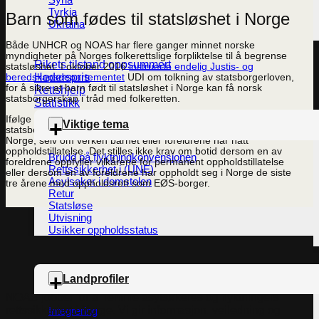
Tyrkia
Barn som fødes til statsløshet i Norge
Ukraina
Både UNHCR og NOAS har flere ganger minnet norske
myndigheter på Norges folkerettslige forpliktelse til å begrense
Rikets tilstand oppsummert
statsløshet. I oktober 2016
instruerte endelig Justis- og
Hederspris
beredskapsdepartementet
UDI om tolkning av statsborgerloven,
for å sikre at barn født til statsløshet i Norge kan få norsk
Rettshjelp
statsborgerskap i tråd med folkeretten.
Statistikk
Ifølge instruksen har barn født til statsløshet rett til norsk
Viktige tema
statsborgerskap etter tre års sammenhengende oppholdstid i
Norge, selv om verken barnet eller foreldrene har hatt
oppholdstillatelse. Det stilles ikke krav om botid dersom en av
Brudd på flyktningkonvensjonen
foreldrene oppfyller vilkårene for permanent oppholdstillatelse
Rettssikkerhet i (UNE)
eller dersom en av foreldrene har oppholdt seg i Norge de siste
Asylsaker i domstolen
tre årene med oppholdsrett som EØS-borger.
Retur
Statsløse
Utvisning
Usikker oppholdsstatus
Landprofiler
NOAS jobber for å fremme asylsøkeres og flyktningers
rettssikkerhet i Norge. Vi gir informasjon, veiledning og
Integrering