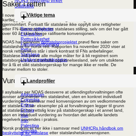
NOAS rettshjelp virker
Saker i retten
Statistikk
Viktige tema
I november 2020 utga NOAS en
rapport
som følger opp FNs
kartlegging, og viser at nødvendige endringer ikke er
gjennomført. Fortsatt får statsløse ikke oppfylt sine rettigheter
Barns rettigheter
etter FN-konvensjonen om statsløses stilling, selv om det har gått
over 60 år siden Norge ratifiserte konvensjonen.
EU-pakten
Rettssikkerhet
NOAS har gjennom
domstolsprosjektet
prøvd flere saker om
Familiegjenforening
statsløshet for norsk rett. Rapporten fra november 2020 viser at
Retur
norsk rettspraksis står i sterk kontrast til FNs anbefalinger.
Statsløse
Statsløse må prøve alle mulige måter for å bli registrert som
Usikker oppholdsstatus
statsborgere av sitt antatte opprinnelsesland, selv om utsiktene
for å få et slikt statsborgerskap for mange ikke er reelle. De
havner mellom to stoler.
Vurderer ikke konvensjonen
Landprofiler
I asylsaker ser NOAS dessverre at utlendingsforvaltningen ofte
Afghanistan
avviser argumenter om statsløshet, uten en konkret individuell
Colombia
vurderingen i samsvar med konvensjonen av om vedkommende
Eritrea
er statsløs. Vi ser eksempler på at forvaltningen legger til grunn
Etiopia
at statsløse har rettslig krav på statsborgerskap i et annet land,
Irak
uten en individuell vurdering av hvordan det aktuelle landets
regelverk anvendes i praksis.
Iran
Palestina
Norsk praksis er her ikke i samsvar med
UNHCRs håndbok om
Somalia
beskyttelse av statsløse
etter statsløshetskonvensjonen.
Syria