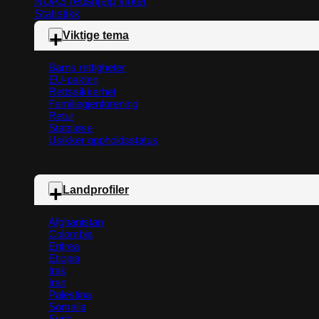
NOAS rettshjelp virker
Statistikk
Viktige tema
Barns rettigheter
EU-pakten
Rettssikkerhet
Familiegjenforening
Retur
Statsløse
Usikker oppholdsstatus
Landprofiler
Afghanistan
Colombia
Eritrea
Etiopia
Irak
Iran
Palestina
Somalia
Syria