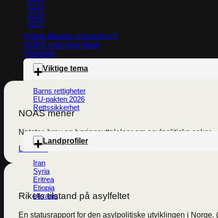
2022
2021
2020
Rikets tilstand oppsummert
NOAS rettshjelp virker
Statistikk
Viktige tema
Barns rettigheter
EU-pakten 2026
Rettssikkerhet
NOAS mener
Notater, brev og høringsuttalelser om asylpolitiske saker.
Landprofiler
Les mer
Iran
Syria
Eritrea
Etiopia
Rikets tilstand på asylfeltet
Ukrania
En statusrapport for den asylpolitiske utviklingen i Norge. 