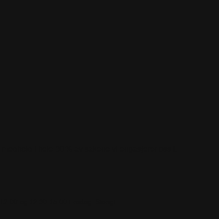
år medhold i hele 60 % av sakene vi engasjerer oss i.
-12.00 og 12.30-15.00
Fredag: Stengt