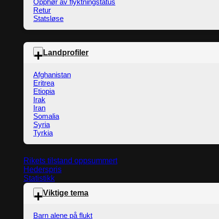
Opphør av flyktningstatus
Retur
Statsløse
Landprofiler
Afghanistan
Eritrea
Etiopia
Irak
Iran
Somalia
Syria
Tyrkia
Rikets tilstand oppsummert
Hederspris
Statistikk
Viktige tema
Barn alene på flukt