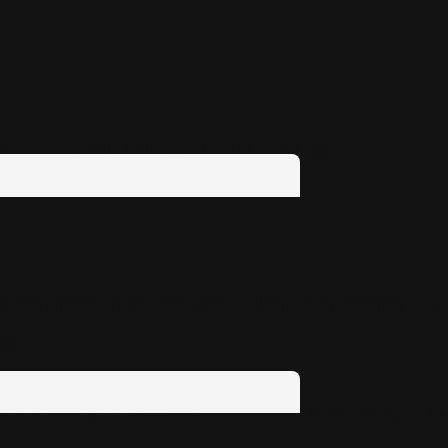
 opphold og beskyttelse. Ta kontakt med oss
rhet i Norge. Vi gir informasjon, veiledning og rettshjelp. Vi f
slo
0-12:00
Onsdag: 12.30-15.00 Bare hastehenvendelser
Torsdag: 09.30