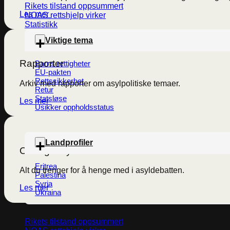
Rikets tilstand oppsummert
Les mer
NOAS rettshjelp virker
Statistikk
Viktige tema
Rapporter
Barns rettigheter
EU-pakten
Rettssikkerhet
Arkiv med rapporter om asylpolitiske temaer.
Retur
Statsløse
Les mer
Usikker oppholdsstatus
Landprofiler
Ord og uttrykk
Eritrea
Alt du trenger for å henge med i asyldebatten.
Palestina
Syria
Les mer
Ukraina
Rikets tilstand oppsummert