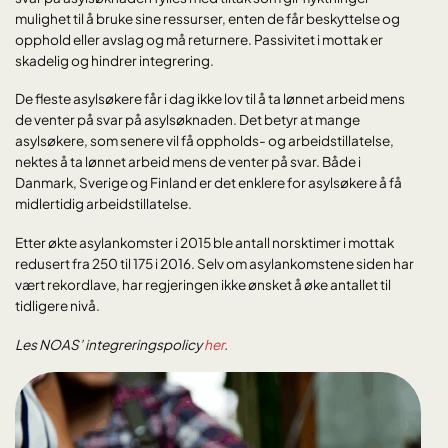
mulighet til å bruke sine ressurser, enten de får beskyttelse og
opphold eller avslag og må returnere. Passivitet i mottak er
skadelig og hindrer integrering.
De fleste asylsøkere får i dag ikke lov til å ta lønnet arbeid mens
de venter på svar på asylsøknaden. Det betyr at mange
asylsøkere, som senere vil få oppholds- og arbeidstillatelse,
nektes å ta lønnet arbeid mens de venter på svar. Både i
Danmark, Sverige og Finland er det enklere for asylsøkere å få
midlertidig arbeidstillatelse.
Etter økte asylankomster i 2015 ble antall norsktimer i mottak
redusert fra 250 til 175 i 2016. Selv om asylankomstene siden har
vært rekordlave, har regjeringen ikke ønsket å øke antallet til
tidligere nivå.
Les NOAS’ integreringspolicy
her
.