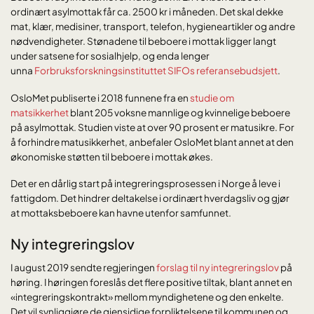
ordinært asylmottak får ca. 2500 kr i måneden. Det skal dekke
mat, klær, medisiner, transport, telefon, hygieneartikler og andre
nødvendigheter. Stønadene til beboere i mottak ligger langt
under satsene for sosialhjelp, og enda lenger
unna
Forbruksforskningsinstituttet SIFOs referansebudsjett
.
OsloMet publiserte i 2018 funnene fra en
studie om
matsikkerhet
blant 205 voksne mannlige og kvinnelige beboere
på asylmottak. Studien viste at over 90 prosent er matusikre. For
å forhindre matusikkerhet, anbefaler OsloMet blant annet at den
økonomiske støtten til beboere i mottak økes.
Det er en dårlig start på integreringsprosessen i Norge å leve i
fattigdom. Det hindrer deltakelse i ordinært hverdagsliv og gjør
at mottaksbeboere kan havne utenfor samfunnet.
Ny integreringslov
I august 2019 sendte regjeringen
forslag til ny integreringslov
på
høring. I høringen foreslås det flere positive tiltak, blant annet en
«integreringskontrakt» mellom myndighetene og den enkelte.
Det vil synliggjøre de gjensidige forpliktelsene til kommunen og