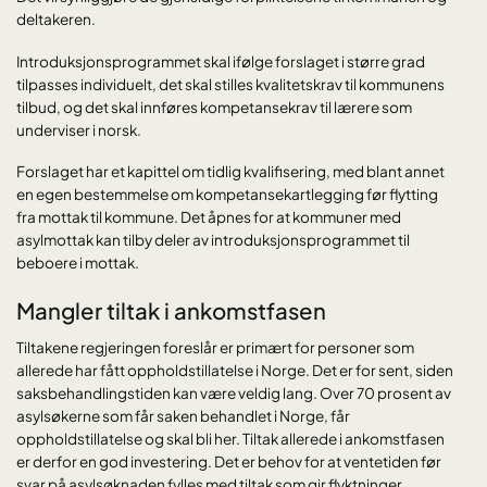
deltakeren.
Introduksjonsprogrammet skal ifølge forslaget i større grad
tilpasses individuelt, det skal stilles kvalitetskrav til kommunens
tilbud, og det skal innføres kompetansekrav til lærere som
underviser i norsk.
Forslaget har et kapittel om tidlig kvalifisering, med blant annet
en egen bestemmelse om kompetansekartlegging før flytting
fra mottak til kommune. Det åpnes for at kommuner med
asylmottak kan tilby deler av introduksjonsprogrammet til
beboere i mottak.
Mangler tiltak i ankomstfasen
Tiltakene regjeringen foreslår er primært for personer som
allerede har fått oppholdstillatelse i Norge. Det er for sent, siden
saksbehandlingstiden kan være veldig lang. Over 70 prosent av
asylsøkerne som får saken behandlet i Norge, får
oppholdstillatelse og skal bli her. Tiltak allerede i ankomstfasen
er derfor en god investering. Det er behov for at ventetiden før
svar på asylsøknaden fylles med tiltak som gir flyktninger