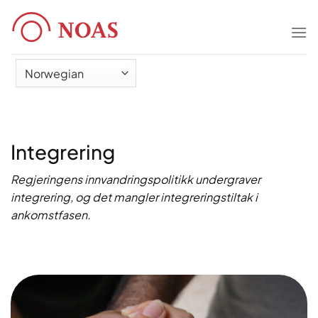
Skip
to
content
Integrering
Regjeringens innvandringspolitikk undergraver
integrering, og det mangler integreringstiltak i
ankomstfasen.