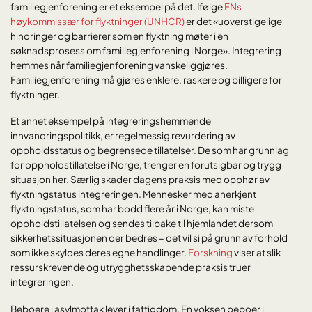
familiegjenforening er et eksempel på det. Ifølge
FNs
høykommissær for flyktninger (UNHCR)
er det «uoverstigelige
hindringer og barrierer som en flyktning møter i en
søknadsprosess om familiegjenforening i Norge». Integrering
hemmes når familiegjenforening vanskeliggjøres.
Familiegjenforening må gjøres enklere, raskere og billigere for
flyktninger.
Et annet eksempel på integreringshemmende
innvandringspolitikk, er regelmessig revurdering av
oppholdsstatus og begrensede tillatelser. De som har grunnlag
for oppholdstillatelse i Norge, trenger en forutsigbar og trygg
situasjon her. Særlig skader dagens praksis med opphør av
flyktningstatus integreringen. Mennesker med anerkjent
flyktningstatus, som har bodd flere år i Norge, kan miste
oppholdstillatelsen og sendes tilbake til hjemlandet dersom
sikkerhetssituasjonen der bedres – det vil si på grunn av forhold
som ikke skyldes deres egne handlinger.
Forskning
viser at slik
ressurskrevende og utrygghetsskapende praksis truer
integreringen.
Beboere i asylmottak lever i fattigdom. En voksen beboer i