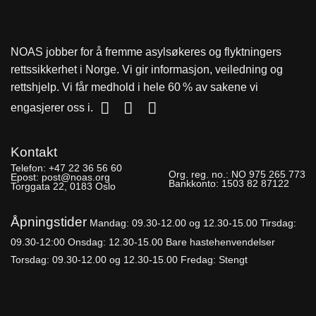
NOAS jobber for å fremme asylsøkeres og flyktningers
rettssikkerhet i Norge. Vi gir informasjon, veiledning og
rettshjelp. Vi får medhold i hele 60 % av sakene vi
engasjerer oss i.
Kontakt
Telefon:
+47 22 36 56 60
Org. reg. no.:
NO 975 265 773
Epost:
post@noas.org
Bankkonto:
1503 82 87122
Torggata 22, 0183 Oslo
Åpningstider
Mandag: 09.30-
12.00 og 12.30-15.00
Tirsdag:
09.30-12:00
Onsdag: 12.30-15.00 Bare hastehenvendelser
Torsdag: 09.30-12.00 og 12.30-15.00
Fredag: Stengt