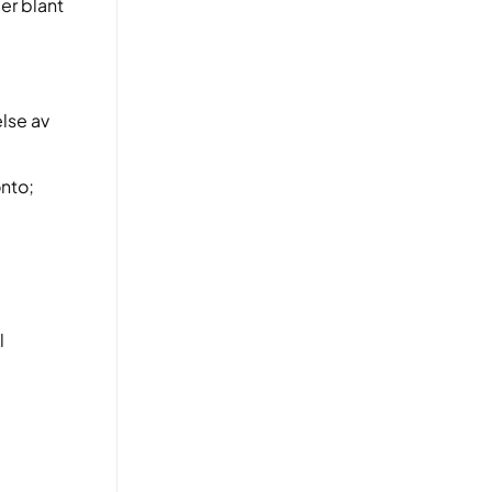
er blant
else av
nto;
l