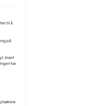
t til å
ging på
t, blant
ringen har
sylsøkere