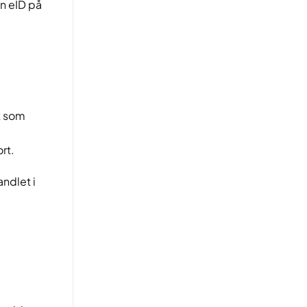
en eID på
t som
rt.
andlet i