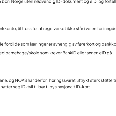
e bor i Norge uten nødvendig ID-dokument og eID, og fortell
nto, til tross for at regelverket ikke står i veien for inngå
e fordi de som lærlinger er avhengig av førerkort og bankko
d barnehage/skole som krever BankID eller annen eID på
ne, og NOAS har derfor i høringssvaret uttrykt sterk støtte ti
ter seg ID-tvil til bør tilbys nasjonalt ID-kort.