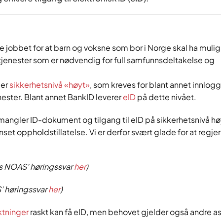
bbet for at barn og voksne som bor i Norge skal ha mulighe
e tjenester som er nødvendig for full samfunnsdeltakelse og
 er
sikkerhetsnivå «høyt»
, som kreves for blant annet innlog
nester. Blant annet BankID leverer
eID
på dette nivået.
ngler ID-dokument og tilgang til eID på sikkerhetsnivå høy
t oppholdstillatelse. Vi er derfor svært glade for at regje
es NOAS’ høringssvar
her
)
’ høringssvar
her
)
ktninger
raskt kan få eID, men behovet gjelder også andre a