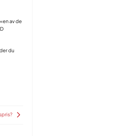
 «en av de
ID
 der du
spris?