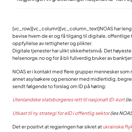
[vc_row][vc_column][vc_column_text]NOAS har lenge jo
bevise hvem de er og få tilgang til digitale, offentlig
oppfyllelse av rettigheter og plikter.
Digitale tjenester har ulikt sikkerhetsnivå. Det høyeste
helsenorge.no og for å bli fullverdig bruker av banktje
NOAS er i kontakt med flere grupper mennesker som ma
annet asylsøkere og personer med midlertidig, begrense
sendt følgende to forslag om ID på høring:
Utenlandske statsborgeres rett til nasjonalt ID-kort
(l
Utkast til ny strategi for eID i offentlig sektor
(les NOAS
Det er positivt at regjeringen har sikret at
ukrainske fly