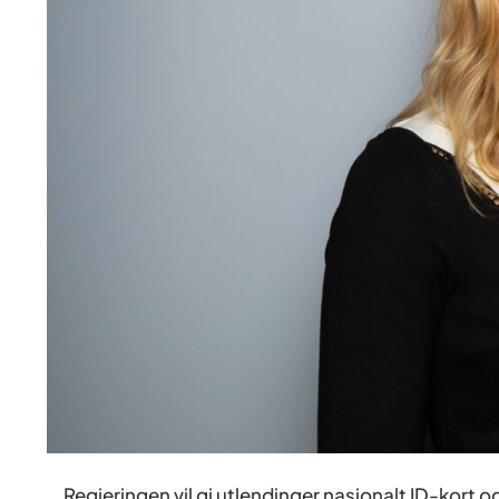
Regjeringen vil gi utlendinger nasjonalt ID-kort og 