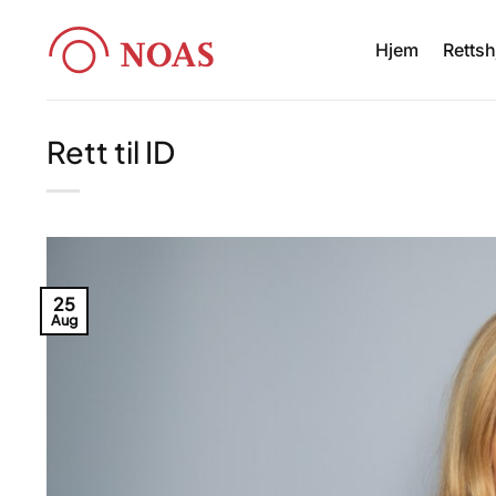
Skip
to
Hjem
Rettsh
content
Rett til ID
25
Aug