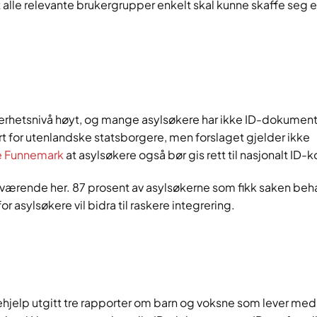
t alle relevante brukergrupper enkelt skal kunne skaffe seg 
 sikkerhetsnivå høyt, og mange asylsøkere har ikke ID-dokumen
kort for utenlandske statsborgere, men forslaget gjelder ikke
ke Funnemark
at asylsøkere også bør gis rett til nasjonalt ID-ko
li værende her. 87 prosent av asylsøkerne som fikk saken beh
or asylsøkere vil bidra til raskere integrering.
jelp utgitt tre rapporter om barn og voksne som lever med