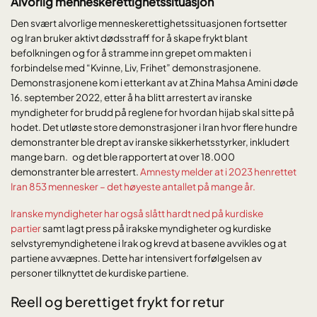
Alvorlig menneskerettighetssituasjon
Den svært alvorlige menneskerettighetssituasjonen fortsetter
og Iran bruker aktivt dødsstraff for å skape frykt blant
befolkningen og for å stramme inn grepet om makten i
forbindelse med “Kvinne, Liv, Frihet” demonstrasjonene.
Demonstrasjonene kom i etterkant av at Zhina Mahsa Amini døde
16. september 2022, etter å ha blitt arrestert av iranske
myndigheter for brudd på reglene for hvordan hijab skal sitte på
hodet. Det utløste store demonstrasjoner i Iran hvor flere hundre
demonstranter ble drept av iranske sikkerhetsstyrker, inkludert
mange barn. og det ble rapportert at over 18.000
demonstranter ble arrestert.
Amnesty melder at i 2023 henrettet
Iran 853 mennesker – det høyeste antallet på mange år.
Iranske myndigheter har også slått hardt ned på kurdiske
partier
samt lagt press på irakske myndigheter og kurdiske
selvstyremyndighetene i Irak og krevd at basene avvikles og at
partiene avvæpnes. Dette har intensivert forfølgelsen av
personer tilknyttet de kurdiske partiene.
Reell og berettiget frykt for retur