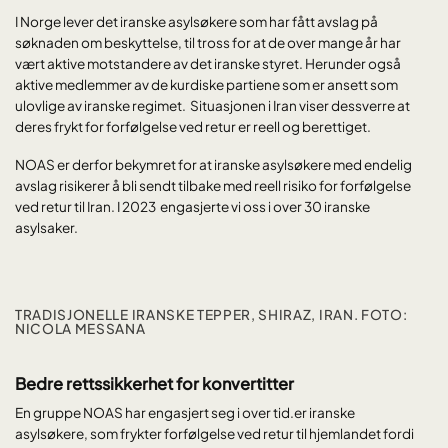
I Norge lever det iranske asylsøkere som har fått avslag på
søknaden om beskyttelse, til tross for at de over mange år har
vært aktive motstandere av det iranske styret. Herunder også
aktive medlemmer av de kurdiske partiene som er ansett som
ulovlige av iranske regimet. Situasjonen i Iran viser dessverre at
deres frykt for forfølgelse ved retur er reell og berettiget.
NOAS er derfor bekymret for at iranske asylsøkere med endelig
avslag risikerer å bli sendt tilbake med reell risiko for forfølgelse
ved retur til Iran. I 2023 engasjerte vi oss i over 30 iranske
asylsaker.
TRADISJONELLE IRANSKE TEPPER, SHIRAZ, IRAN. FOTO:
NICOLA MESSANA
Bedre rettssikkerhet for konvertitter
En gruppe NOAS har engasjert seg i over tid.er iranske
asylsøkere, som frykter forfølgelse ved retur til hjemlandet fordi