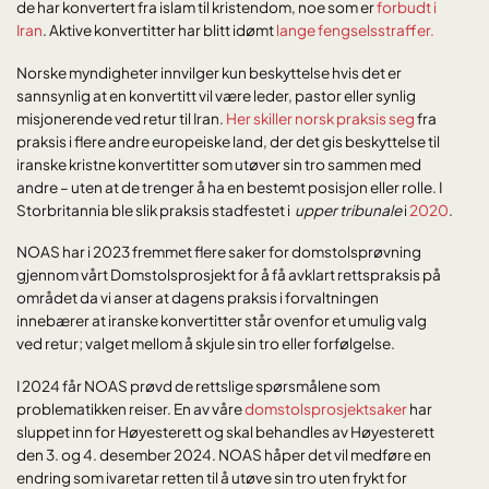
de har konvertert fra islam til kristendom, noe som er
forbudt i
Iran
. Aktive konvertitter har blitt idømt
lange fengselsstraffer.
Norske myndigheter innvilger kun beskyttelse hvis det er
sannsynlig at en konvertitt vil være leder, pastor eller synlig
misjonerende ved retur til Iran.
Her skiller norsk praksis seg
fra
praksis i flere andre europeiske land, der det gis beskyttelse til
iranske kristne konvertitter som utøver sin tro sammen med
andre – uten at de trenger å ha en bestemt posisjon eller rolle. I
Storbritannia ble slik praksis stadfestet i
upper tribunale
i
2020
.
NOAS har i 2023 fremmet flere saker for domstolsprøvning
gjennom vårt Domstolsprosjekt for å få avklart rettspraksis på
området da vi anser at dagens praksis i forvaltningen
innebærer at iranske konvertitter står ovenfor et umulig valg
ved retur; valget mellom å skjule sin tro eller forfølgelse.
I 2024 får NOAS prøvd de rettslige spørsmålene som
problematikken reiser. En av våre
domstolsprosjektsaker
har
sluppet inn for Høyesterett og skal behandles av Høyesterett
den 3. og 4. desember 2024. NOAS håper det vil medføre en
endring som ivaretar retten til å utøve sin tro uten frykt for