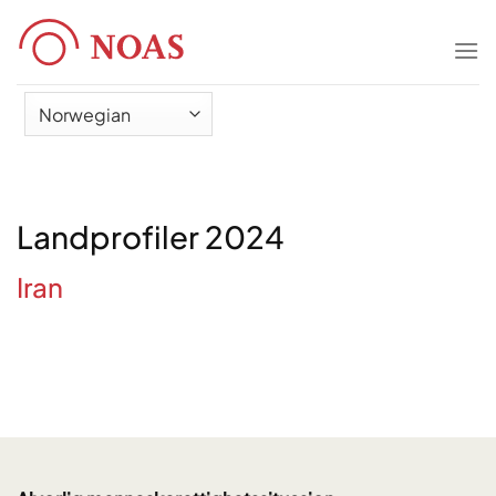
Skip
to
content
Landprofiler 2024
Iran