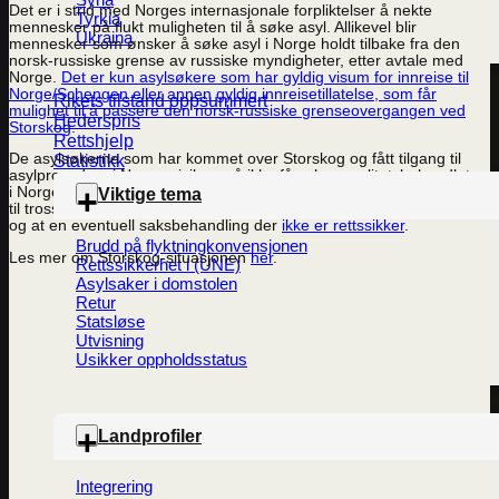
Det er i strid med Norges internasjonale forpliktelser å nekte
Tyrkia
mennesker på flukt muligheten til å søke asyl. Allikevel blir
Ukraina
mennesker som ønsker å søke asyl i Norge holdt tilbake fra den
norsk-russiske grense av russiske myndigheter, etter avtale med
Norge.
Det er kun asylsøkere som har gyldig visum for innreise til
Norge/Schengen eller annen gyldig innreisetillatelse, som får
Rikets tilstand oppsummert
mulighet til å passere den norsk-russiske grenseovergangen ved
Hederspris
Storskog
.
Rettshjelp
De asylsøkerne som har kommet over Storskog og fått tilgang til
Statistikk
asylprosedyre i Norge, risikerer å ikke få saken realitetsbehandlet
i Norge men bli
henvist til Russland som «trygt tredjeland»
. Dette
Viktige tema
til tross for at tilgangen til å søke om asyl i Russland er begrenset,
og at en eventuell saksbehandling der
ikke er rettssikker
.
Brudd på flyktningkonvensjonen
Les mer om Storskog-situasjonen
her
.
Rettssikkerhet i (UNE)
Asylsaker i domstolen
Retur
Statsløse
Utvisning
Usikker oppholdsstatus
Landprofiler
Integrering