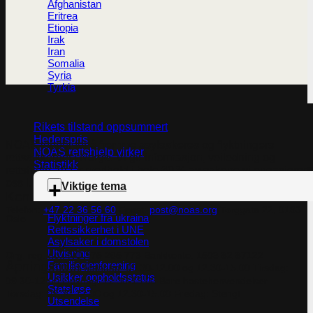
Afghanistan
Eritrea
Etiopia
Irak
Iran
Somalia
Syria
Tyrkia
Rikets tilstand oppsummert
Hederspris
NOAS jobber for å fremme asylsøkeres og flyktningers
NOAS rettshjelp virker
rettssikkerhet i Norge. Vi gir informasjon, veiledning og
Statistikk
rettshjelp. Vi får medhold i hele 60 % av sakene vi engasjerer
oss i.
Viktige tema
Kontakt
Telefon:
+47 22 36 56 60
Epost:
post@noas.org
Torggata 22, 0183
Flyktninger fra ukraina
Oslo
Rettssikkerhet i UNE
Asylsaker i domstolen
Utvisning
Org. reg. no.:
NO 975 265 773
Bankkonto:
1503 82 87122
Familiegjenforening
Åpningstider
Mandag: 09.30-
12.00 og 12.30-15.00
Tirsdag:
Usikker oppholdsstatus
09.30-12:00
Onsdag: 12.30-15.00 Bare hastehenvendelser
Statsløse
Torsdag: 09.30-12.00 og 12.30-15.00
Fredag: Stengt
Utsendelse