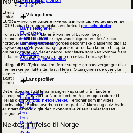
Nord-Europa
NOAS rettshjelp virker
Statistikk
Etter økte asylankomster i 2015, har en rekke europeiske land
Viktige tema
innført midlertidig grensekontroll på grenseoverganger internt i
Europa – hvor det tidligere ikke var slik kontroll. Ved utgangen av
2019 hadde flere europeiske land fortsatt
grensekontroller
.
Barns rettigheter
EU-pakten
For asylsøkere som klarer å komme til Europa, betyr
Rettssikkerhet
grensekontrollene at det er mye vanskeligere enn før å reise
Familiegjenforening
nordover uten å bli stoppet. Norges geografiske plassering gjør at
asylsøkere må krysse mange grenser før de kan komme hit og be
Retur
om beskyttelse, og det er derfor langt færre som kan komme fram
Statsløse
til den norske grensen og fremme en søknad om asyl her.
Usikker oppholdsstatus
I tillegg til EU-Tyrkia avtalen, fører stengte grenseoverganger til at
mennesker på flukt sitter fast i Hellas. Situasjonen i de overfylte
leirene i Hellas er kritisk, og forholdene beskrives som et Det er et
akutt behov for å evakuere barn og andre sårbare grupper ut av
Landprofiler
leirene.
Det er åpenbart at Hellas mangler kapasitet til å håndtere
Afghanistan
situasjonen. Allikevel har Norge bestemt å gjenoppta returer til
Colombia
Hellas gjennom
Dublin-regelverket
. Personer som innvilges
Eritrea
beskyttelse i Hellas, overlates i stor grad til å klare seg selv, hvilket
Etiopia
er svært vanskelig gitt den økonomiske krisen landet fortsatt
Irak
preges av.
Iran
Palestina
Nektes innreise til Norge
Somalia
Syria