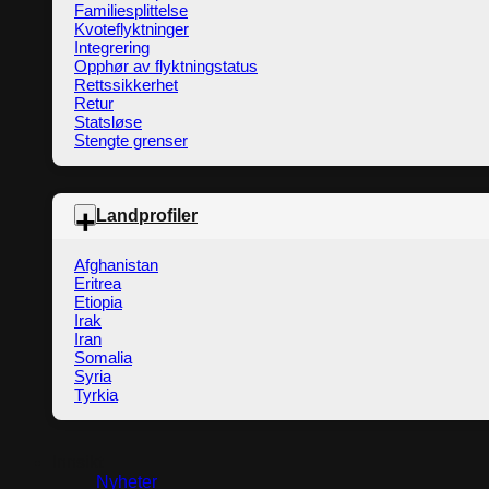
Familiesplittelse
Kvoteflyktninger
Integrering
Opphør av flyktningstatus
Rettssikkerhet
Retur
Statsløse
Stengte grenser
Landprofiler
Afghanistan
Eritrea
Etiopia
Irak
Iran
Somalia
Syria
Tyrkia
Innsikt
Nyheter