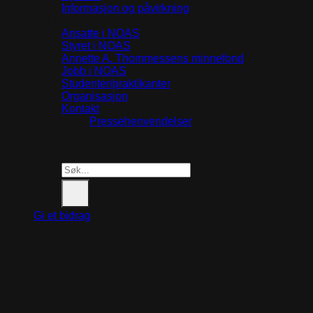
Informasjon og påvirkning
Om oss
Ansatte i NOAS
Styret i NOAS
Annette A. Thommessens minnefond
Jobb i NOAS
Studenter/praktikanter
Organisasjon
Kontakt
Pressehenvendelser
Search
for:
Gi et bidrag