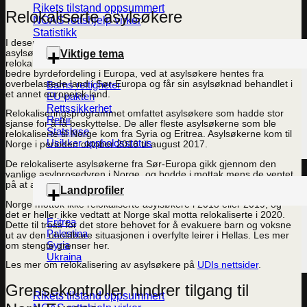
Rikets tilstand oppsummert
Relokaliserte asylsøkere
NOAS rettshjelp virker
Statistikk
I desember 2015 vedtok Stortinget at Norge skulle ta imot 1500
Viktige tema
asylsøkere fra Italia og Hellas gjennom EUs
relokaliseringsprogram. Målet med programmet var å oppnå
bedre byrdefordeling i Europa, ved at asylsøkere hentes fra
overbelastede land i Sør-Europa og får sin asylsøknad behandlet i
Barns rettigheter
et annet europeisk land.
EU-pakten
Rettssikkerhet
Relokaliseringsprogrammet omfattet asylsøkere som hadde stor
Retur
sjanse for å få beskyttelse. De aller fleste asylsøkerne som ble
Statsløse
relokaliserte til Norge kom fra Syria og Eritrea. Asylsøkerne kom til
Usikker oppholdsstatus
Norge i perioden oktober 2016 til august 2017.
De relokaliserte asylsøkerne fra Sør-Europa gikk gjennom den
vanlige asylprosedyren i Norge, og bodde i mottak mens de ventet
på at asylsøknaden ble vurdert.
Landprofiler
Norge mottok ikke relokaliserte asylsøkere i 2018 eller 2019, og
det er heller ikke vedtatt at Norge skal motta relokaliserte i 2020.
Eritrea
Dette til tross for det store behovet for å evakuere barn og voksne
Palestina
ut av den uholdbare situasjonen i overfylte leirer i Hellas. Les mer
Syria
om stengte grenser her.
Ukraina
Les mer om relokalisering av asylsøkere på
UDIs nettsider
.
Grensekontroller hindrer tilgang til
Rikets tilstand oppsummert