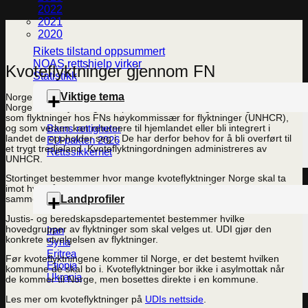
2022
2021
2020
Rikets tilstand oppsummert
NOAS rettshjelp virker
Kvoteflyktninger gjennom FN
Statistikk
Viktige tema
Norge henter hvert år kvoteflyktninger/overføringsflyktninger til
Norge. Kvoteflyktninger er personer som vanligvis er registrert
som flyktninger hos FNs høykommissær for flyktninger (UNHCR),
Barns rettigheter
og som verken kan returnere til hjemlandet eller bli integrert i
landet de oppholder seg i. De har derfor behov for å bli overført til
EU-pakten 2026
et trygt tredjeland. Kvoteflyktningordningen administreres av
Rettssikkerhet
UNHCR.
Stortinget bestemmer hvor mange kvoteflyktninger Norge skal ta
imot hvert år, og kvoten for 2019 ble vedtatt til å være 3000. Det
Landprofiler
samme antallet er vedtatt for 2020.
Justis- og beredskapsdepartementet bestemmer hvilke
hovedgrupper av flyktninger som skal velges ut. UDI gjør den
Iran
konkrete utvelgelsen av flyktninger.
Syria
Eritrea
Før kvoteflyktningene kommer til Norge, er det bestemt hvilken
Etiopia
kommune de skal bo i. Kvoteflyktninger bor ikke i asylmottak når
Ukrania
de kommer til Norge, men bosettes direkte i en kommune.
Les mer om kvoteflyktninger på
UDIs nettside
.