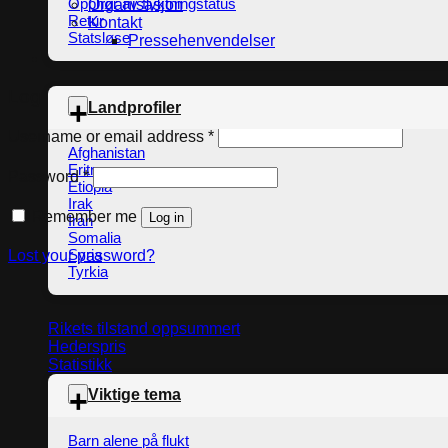
Opphør av flyktningstatus
Organisasjon
Retur
Kontakt
Statsløse
Pressehenvendelser
Login
Landprofiler
Required
Username or email address
*
Afghanistan
Eritrea
Required
Password
*
Etiopia
Irak
Remember me
Log in
Iran
Somalia
Syria
Lost your password?
Tyrkia
Rikets tilstand oppsummert
Hederspris
Statistikk
Viktige tema
Barn alene på flukt