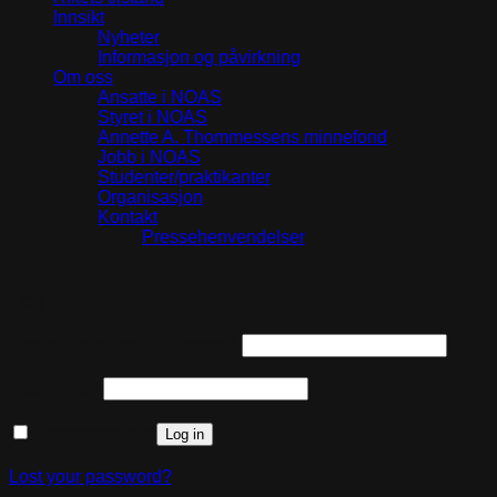
Innsikt
Nyheter
Informasjon og påvirkning
Om oss
Ansatte i NOAS
Styret i NOAS
Annette A. Thommessens minnefond
Jobb i NOAS
Studenter/praktikanter
Organisasjon
Kontakt
Pressehenvendelser
Login
Required
Username or email address
*
Required
Password
*
Remember me
Log in
Lost your password?