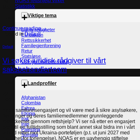
NOAS rettshjelp virker
09
Statistikk
Mar
Viktige tema
Fotokredit: IOM Norway
Continue reading
→
Barns rettigheter
Posted in
Default
EU-pakten
Rettssikkerhet
Familiegjenforening
Default
Retur
Statsløse
Vi søker juridisk rådgiver til vårt
Usikker oppholdsstatus
saksbehandlerteam
Posted on
22. February 2026
by
Sekretariatet i Torggata
Landprofiler
22
Afghanistan
Feb
Colombia
Eritrea
Er du samfunnsengasjert og vil være med å sikre asylsøkere,
Etiopia
flyktninger og deres familiemedlemmer grunnleggende
Irak
rettsikkerhet gjennom rettshjelp? Vi ser nå etter en engasjert
Iran
profil til en fulltidsstilling som blant annet skal bidra inn i vårt
Palestina
arbeid rettet mot Ukraina-porteføljen (p.t. ut juni 2027 med
Somalia
mulighet for forlengelse). NOAS er en uavhengig stiftelse
Syria