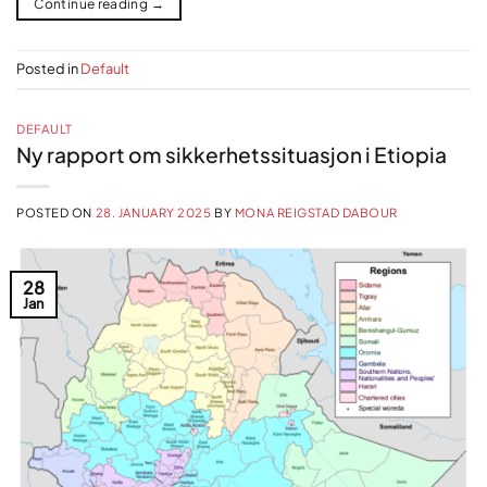
Continue reading
→
Posted in
Default
DEFAULT
Ny rapport om sikkerhetssituasjon i Etiopia
POSTED ON
28. JANUARY 2025
BY
MONA REIGSTAD DABOUR
28
Jan