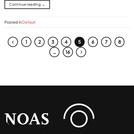
Continue reading
→
Posted in
Default
1
2
3
4
5
6
7
8
…
16