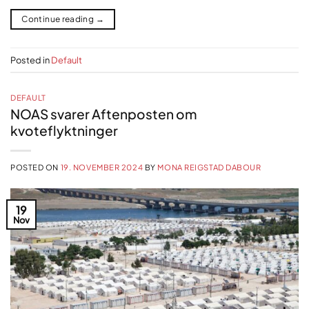
Continue reading
→
Posted in
Default
DEFAULT
NOAS svarer Aftenposten om
kvoteflyktninger
POSTED ON
19. NOVEMBER 2024
BY
MONA REIGSTAD DABOUR
19
Nov