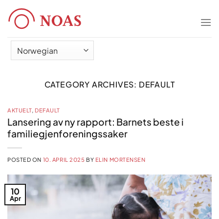
Skip
to
content
CATEGORY ARCHIVES:
DEFAULT
AKTUELT
,
DEFAULT
Lansering av ny rapport: Barnets beste i
familiegjenforeningssaker
POSTED ON
10. APRIL 2025
BY
ELIN MORTENSEN
10
Apr