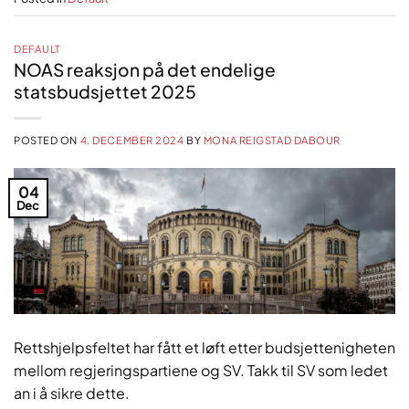
DEFAULT
NOAS reaksjon på det endelige
statsbudsjettet 2025
POSTED ON
4. DECEMBER 2024
BY
MONA REIGSTAD DABOUR
04
Dec
Rettshjelpsfeltet har fått et løft etter budsjettenigheten
mellom regjeringspartiene og SV. Takk til SV som ledet
an i å sikre dette.