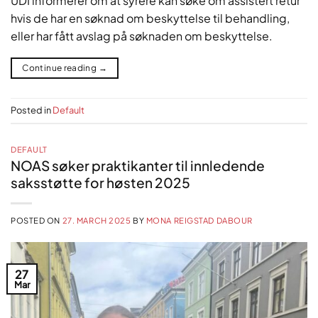
UDI informerer om at syrere kan søke om assistert retur
hvis de har en søknad om beskyttelse til behandling,
eller har fått avslag på søknaden om beskyttelse.
Continue reading
→
Posted in
Default
DEFAULT
NOAS søker praktikanter til innledende
saksstøtte for høsten 2025
POSTED ON
27. MARCH 2025
BY
MONA REIGSTAD DABOUR
27
Mar