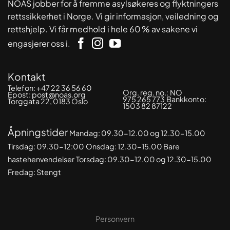
NOAS jobber for å fremme asylsøkeres og flyktningers
rettssikkerhet i Norge. Vi gir informasjon, veiledning og
rettshjelp. Vi får medhold i hele 60 % av sakene vi
engasjerer oss i.
Kontakt
Telefon:
+47 22 36 56 60
Org. reg. no.:
NO
Epost:
post@noas.org
975 265 773
Bankkonto:
Torggata 22, 0183 Oslo
1503 82 87122
Åpningstider
Mandag: 09.30-
12.00 og 12.30-15.00
Tirsdag: 09.30-12:00
Onsdag: 12.30-15.00 Bare
hastehenvendelser
Torsdag: 09.30-12.00 og 12.30-15.00
Fredag: Stengt
Personvern