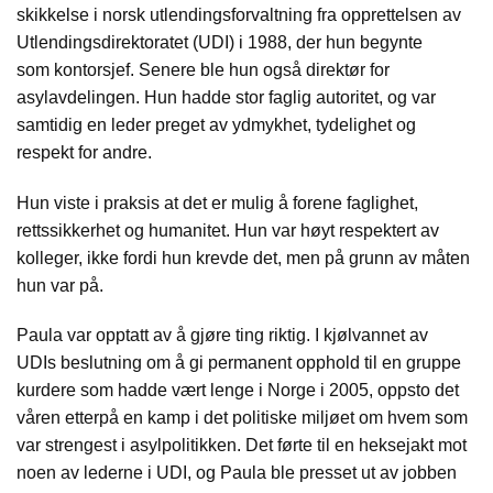
skikkelse i norsk utlendingsforvaltning fra opprettelsen av
Utlendingsdirektoratet (UDI) i 1988, der hun begynte
som kontorsjef. Senere ble hun også direktør for
asylavdelingen. Hun hadde stor faglig autoritet, og var
samtidig en leder preget av ydmykhet, tydelighet og
respekt for andre.
Hun viste i praksis at det er mulig å forene faglighet,
rettssikkerhet og humanitet. Hun var høyt respektert av
kolleger, ikke fordi hun krevde det, men på grunn av måten
hun var på.
Paula var opptatt av å gjøre ting riktig. I kjølvannet av
UDIs beslutning om å gi permanent opphold til en gruppe
kurdere som hadde vært lenge i Norge i 2005, oppsto det
våren etterpå en kamp i det politiske miljøet om hvem som
var strengest i asylpolitikken. Det førte til en heksejakt mot
noen av lederne i UDI, og Paula ble presset ut av jobben