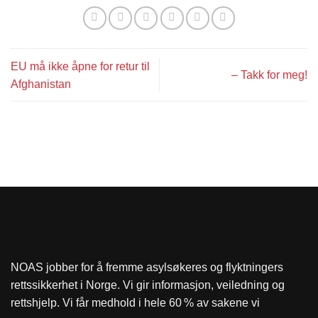
EU må ikke åpne for retur til
– Takk for meg!
Afghanistan
NOAS jobber for å fremme asylsøkeres og flyktningers
rettssikkerhet i Norge. Vi gir informasjon, veiledning og
rettshjelp. Vi får medhold i hele 60 % av sakene vi