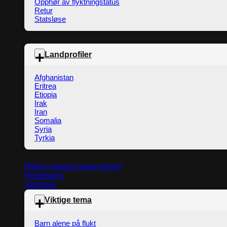
Opphør av flyktningstatus
Retur
Statsløse
Landprofiler
Afghanistan
Eritrea
Etiopia
Irak
Iran
Somalia
Syria
Tyrkia
Rikets tilstand oppsummert
Hederspris
Statistikk
Viktige tema
Barn alene på flukt