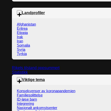
Landprofiler
Afghanistan
Eritrea
Etiopia
Irak
Iran
Somalia
Syria
Tyrkia
Rikets tilstand oppsummert
Statistikk
Viktige tema
Konsekvenser av koronapandemien
Familiesplittelse
ID-løse barn
Integrering
Nasjonalt ankomstsenter