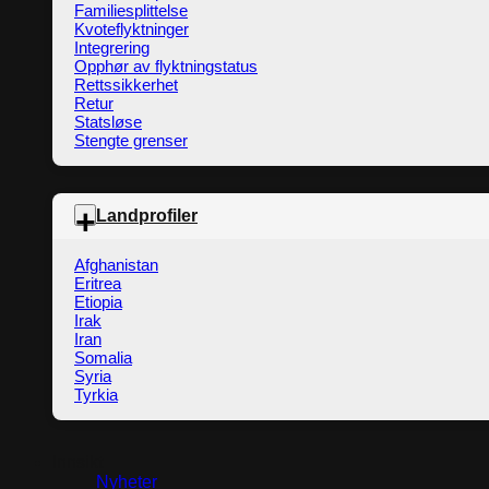
Familiesplittelse
Kvoteflyktninger
Integrering
Opphør av flyktningstatus
Rettssikkerhet
Retur
Statsløse
Stengte grenser
Landprofiler
Afghanistan
Eritrea
Etiopia
Irak
Iran
Somalia
Syria
Tyrkia
Innsikt
Nyheter