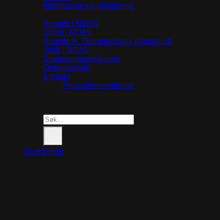
Informasjon og påvirkning
Om oss
Ansatte i NOAS
Styret i NOAS
Annette A. Thommessens minnefond
Jobb i NOAS
Studenter/praktikanter
Organisasjon
Kontakt
Pressehenvendelser
Search
for:
Gi et bidrag