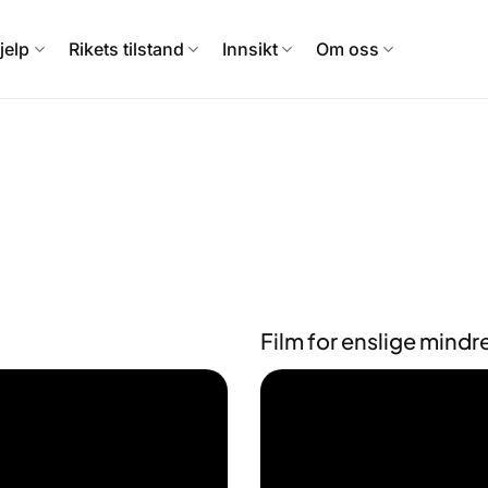
jelp
Rikets tilstand
Innsikt
Om oss
Film for enslige mindr