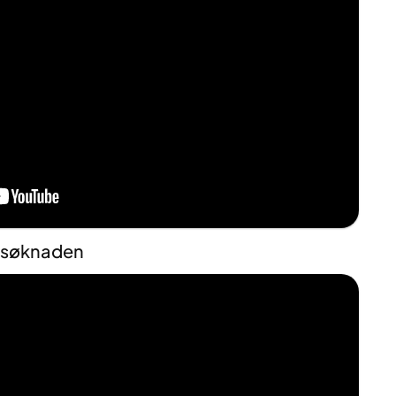
ylsøknaden