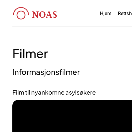
Skip
to
Hjem
Rettsh
content
Filmer
Informasjonsfilmer
Film til nyankomne asylsøkere