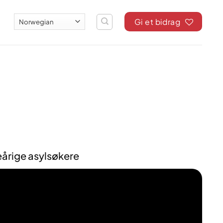
Gi et bidrag
eårige asylsøkere