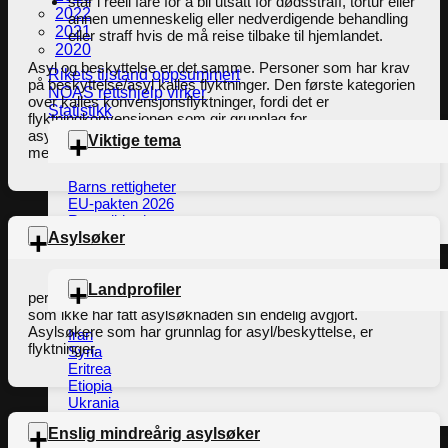
står i reell fare for å bli utsatt for dødsstraff, tortur eller
2022
annen umenneskelig eller nedverdigende behandling
2021
eller straff hvis de må reise tilbake til hjemlandet.
2020
Asyl og beskyttelse er det samme. Personer som har krav
Rikets tilstand oppsummert
på beskyttelse/asyl kalles flyktninger. Den første kategorien
NOAS rettshjelp virker
over kalles konvensjonsflyktninger, fordi det er
Statistikk
flyktningkonvensjonen som gir grunnlag for
asyl/beskyttelse. Den andre kategorien får beskyttelse/asyl i
Viktige tema
medhold av andre menneskerettighetskonvensjoner.
Barns rettigheter
EU-pakten 2026
Rettssikkerhet
Asylsøker
Landprofiler
person som søker om asyl (beskyttelse) i et annet land, og
som ikke har fått asylsøknaden sin endelig avgjort.
Asylsøkere som har grunnlag for asyl/beskyttelse, er
Iran
flyktninger.
Syria
Eritrea
Etiopia
Ukrania
Enslig mindreårig asylsøker