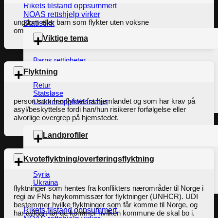
Rikets tilstand oppsummert
NOAS rettshjelp virker
ungdom eller barn som flykter uten voksne
Statistikk
omsorgspersoner og søker asyl i et annet land.
Viktige tema
Barns rettigheter
EU-pakten
Flyktning
Rettssikkerhet
Retur
Statsløse
person som har flyktet fra hjemlandet og som har krav på
Usikker oppholdsstatus
asyl/beskyttelse fordi han/hun risikerer forfølgelse eller
alvorlige overgrep på hjemstedet.
Landprofiler
Eritrea
Kvoteflyktning/overføringsflyktning
Palestina
Syria
Ukraina
flyktninger som hentes fra konflikters nærområder til Norge i
regi av FNs høykommissær for flyktninger (UNHCR). UDI
bestemmer hvilke flyktninger som får komme til Norge, og
Rikets tilstand oppsummert
har avklart før de kommer hvilken kommune de skal bo i.