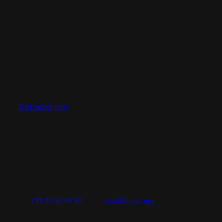
Kontakt NOAS og få hjelp
NOAS tilbyr gratis rettshjelp i saker som
gjelder asyl, opphold og beskyttelse. Ta
kontakt med oss for en uforpliktende
vurdering av din sak.
Søk rettshjelp
NOAS jobber for å fremme asylsøkeres og flyktningers
rettssikkerhet i Norge. Vi gir informasjon, veiledning og
rettshjelp. Vi får medhold i hele 60 % av sakene vi engasjerer
oss i.
Kontakt
Telefon:
+47 22 36 56 60
Epost:
post@noas.org
Torggata 22, 0183
Oslo