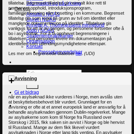
tillatelse. Begrenset tillatelse gir normalt ikke rett til
Informasjon og påvirkning
permanent opphold, introduksjonsprogram,
Om oss
familiegjenforening eller bosetting i en kommune. Begrenset
Ansatte i NOAS
tillatelse gis som regel på grunn av tvil om identitet eller
Styret i NOAS
manglende dokumentasjon på identitet. Tillatelsen gis
Annette A. Thommessens minnefond
vanligvis for ett år av gangen, og personene fortsetter ofte å
Jobb i NOAS
bo i asylmottak. For å få opphevet begrensningene i
Studenter/praktikanter
tillatelsen, må personen levere inn dokumentasjon på
Organisasjon
identiteten som utlendingsmyndighetene etterspør.
Kontakt
Pressehenvendelser
Les mer om begrensede tillatelser
her
.
(UDI)
Search
for:
Avvisning
Gi et bidrag
når en asylsøknad ikke vurderes i Norge, men avslås uten
at beskyttelsesbehovet blir vurdert. Grunnlaget for en
avvisning er ofte at et annet europeisk land er ansvarlig for å
behandle asylsøknaden gjennom Dublin-regelverket. Mange
av asylsøkerne som kom til Norge fra Russland over
Storskog i 2015, fikk saken sin avvist i Norge og ble henvist
til Russland. Mange av dem fikk likevel vurdert
asylsøknaden i Norge etter lang tids venting. En asylsøker