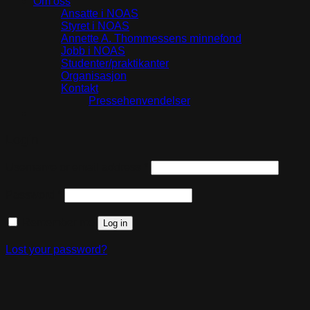
Om oss
Ansatte i NOAS
Styret i NOAS
Annette A. Thommessens minnefond
Jobb i NOAS
Studenter/praktikanter
Organisasjon
Kontakt
Pressehenvendelser
Login
Required
Username or email address
*
Required
Password
*
Remember me
Log in
Lost your password?