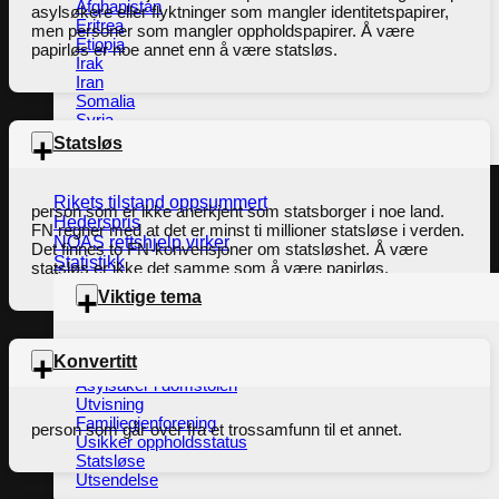
Afghanistan
asylsøkere eller flyktninger som mangler identitetspapirer,
Eritrea
men personer som mangler oppholdspapirer. Å være
Etiopia
papirløs er noe annet enn å være statsløs.
Irak
Iran
Somalia
Syria
Tyrkia
Statsløs
Rikets tilstand oppsummert
person som er ikke anerkjent som statsborger i noe land.
Hederspris
FN regner med at det er minst ti millioner statsløse i verden.
NOAS rettshjelp virker
Det finnes to FN-konvensjoner om statsløshet. Å være
Statistikk
statsløs er ikke det samme som å være papirløs.
Viktige tema
Flyktninger fra ukraina
Konvertitt
Rettssikkerhet i UNE
Asylsaker i domstolen
Utvisning
Familiegjenforening
person som går over fra et trossamfunn til et annet.
Usikker oppholdsstatus
Statsløse
Utsendelse