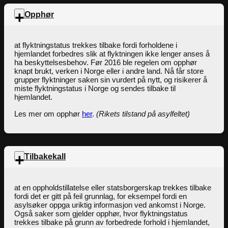
Opphør
at flyktningstatus trekkes tilbake fordi forholdene i
hjemlandet forbedres slik at flyktningen ikke lenger anses å
ha beskyttelsesbehov. Før 2016 ble regelen om opphør
knapt brukt, verken i Norge eller i andre land. Nå får store
grupper flyktninger saken sin vurdert på nytt, og risikerer å
miste flyktningstatus i Norge og sendes tilbake til
hjemlandet.
Les mer om opphør
her
.
(Rikets tilstand på asylfeltet)
Tilbakekall
at en oppholdstillatelse eller statsborgerskap trekkes tilbake
fordi det er gitt på feil grunnlag, for eksempel fordi en
asylsøker oppga uriktig informasjon ved ankomst i Norge.
Også saker som gjelder opphør, hvor flyktningstatus
trekkes tilbake på grunn av forbedrede forhold i hjemlandet,