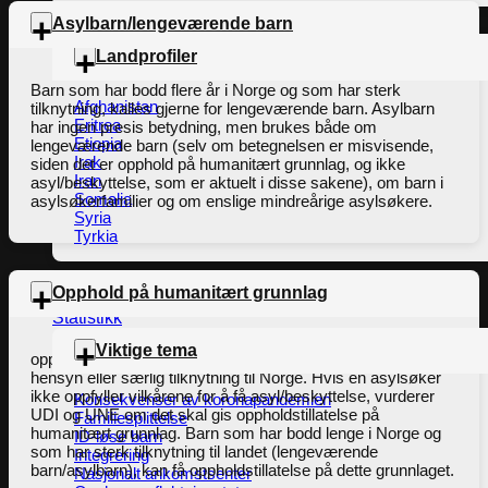
Asylbarn/lengeværende barn
Landprofiler
Barn som har bodd flere år i Norge og som har sterk
Afghanistan
tilknytning, kalles gjerne for lengeværende barn. Asylbarn
Eritrea
har ingen presis betydning, men brukes både om
Etiopia
lengeværende barn (selv om betegnelsen er misvisende,
Irak
siden det er opphold på humanitært grunnlag, og ikke
Iran
asyl/beskyttelse, som er aktuelt i disse sakene), om barn i
Somalia
asylsøkerfamilier og om enslige mindreårige asylsøkere.
Syria
Tyrkia
Opphold på humanitært grunnlag
Rikets tilstand oppsummert
Statistikk
Viktige tema
oppholdstillatelse som gis på grunn av sterke menneskelige
hensyn eller særlig tilknytning til Norge. Hvis en asylsøker
ikke oppfyller vilkårene for å få asyl/beskyttelse, vurderer
Konsekvenser av koronapandemien
UDI og UNE om det skal gis oppholdstillatelse på
Familiesplittelse
humanitært grunnlag. Barn som har bodd lenge i Norge og
ID-løse barn
som har sterk tilknytning til landet (lengeværende
Integrering
barn/asylbarn), kan få oppholdstillatelse på dette grunnlaget.
Nasjonalt ankomstsenter