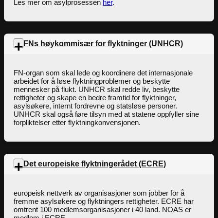
Les mer om asylprosessen
her
.
FNs høykommisær for flyktninger (UNHCR)
FN-organ som skal lede og koordinere det internasjonale
arbeidet for å løse flyktningproblemer og beskytte
mennesker på flukt. UNHCR skal redde liv, beskytte
rettigheter og skape en bedre framtid for flyktninger,
asylsøkere, internt fordrevne og statsløse personer.
UNHCR skal også føre tilsyn med at statene oppfyller sine
forpliktelser etter flyktningkonvensjonen.
Det europeiske flyktningerådet (ECRE)
europeisk nettverk av organisasjoner som jobber for å
fremme asylsøkere og flyktningers rettigheter. ECRE har
omtrent 100 medlemsorganisasjoner i 40 land. NOAS er
medlem i ECRE.