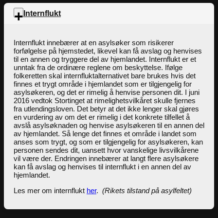
Internflukt
Internflukt innebærer at en asylsøker som risikerer
forfølgelse på hjemstedet, likevel kan få avslag og henvises
til en annen og tryggere del av hjemlandet. Internflukt er et
unntak fra de ordinære reglene om beskyttelse. Ifølge
folkeretten skal internfluktalternativet bare brukes hvis det
finnes et trygt område i hjemlandet som er tilgjengelig for
asylsøkeren, og det er rimelig å henvise personen dit. I juni
2016 vedtok Stortinget at rimelighetsvilkåret skulle fjernes
fra utlendingsloven. Det betyr at det ikke lenger skal gjøres
en vurdering av om det er rimelig i det konkrete tilfellet å
avslå asylsøknaden og henvise asylsøkeren til en annen del
av hjemlandet. Så lenge det finnes et område i landet som
anses som trygt, og som er tilgjengelig for asylsøkeren, kan
personen sendes dit, uansett hvor vanskelige livsvilkårene
vil være der. Endringen innebærer at langt flere asylsøkere
kan få avslag og henvises til internflukt i en annen del av
hjemlandet.
Les mer om internflukt
her
.
(Rikets tilstand på asylfeltet)