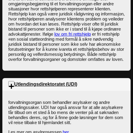
omgjøringsbegjæring til et forvaltningsorgan eller andre
situasjoner hvor rettshjelperen representerer klienten.
Rettshjelp kan også være juridisk rådgivning og informasjon,
hvor rettshjelperen analyserer klientens problem og veileder
om hvordan det kan løses. Rettshjelp viser ofte til juridisk
bistand til personer som ikke er i stand til å kjøpe ordinære
advokattjenester. Ifølge
lov om fri rettshjelp
er fri rettshjelp
«en sosial støtteordning med formål å sikre nødvendig
juridisk bistand til personer som ikke selv har økonomiske
forutsetninger for å kunne ivareta et rettshjelpsbehov av stor
personlig og velferdsmessig betydning». Både rettshjelp
overfor forvaltningsorganer og domstoler omfattes av loven.
Utlendingsdirektoratet (UDI)
forvaltningsorgan som behandler asylsaker og andre
utlendingssaker. UDI har også ansvar for at alle asylsøkere
får tilbud om et sted å bo mens de venter på at søknaden
behandles deres, og for å finne gode løsninger for dem som
vil reise tilbake til hjemlandet sitt.
Les mer om asylprosessen
her
.