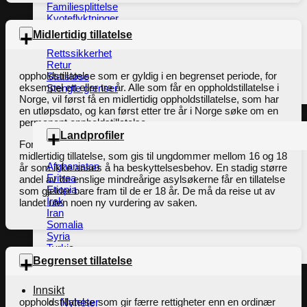
Familiesplittelse
Kvoteflyktninger
Integrering
Midlertidig tillatelse
Opphør av flyktningstatus
Rettssikkerhet
Retur
oppholdstillatelse som er gyldig i en begrenset periode, for
Statsløse
eksempel ett eller tre år. Alle som får en oppholdstillatelse i
Stengte grenser
Norge, vil først få en midlertidig oppholdstillatelse, som har
en utløpsdato, og kan først etter tre år i Norge søke om en
permanent oppholdstillatelse.
Landprofiler
For enslige mindreårige asylsøkere gjelder en egen type
midlertidig tillatelse, som gis til ungdommer mellom 16 og 18
Afghanistan
år som ikke anses å ha beskyttelsesbehov. En stadig større
Eritrea
andel av de enslige mindreårige asylsøkerne får en tillatelse
Etiopia
som gjelder bare fram til de er 18 år. De må da reise ut av
Irak
landet uten noen ny vurdering av saken.
Iran
Somalia
Syria
Tyrkia
Begrenset tillatelse
Innsikt
oppholdstillatelse som gir færre rettigheter enn en ordinær
Nyheter