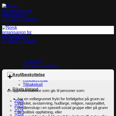
Skip
to
content
Hjem
Ord og uttrykkk
Rettshjelp
Asylsaker
Familieinnvandring
Permanent oppholdstillatelse
Asyl/beskyttelse
Statsborgerskap
Assistert retur
Tilbakekall
Rikets tilstand
en oppholdstillatelse som gis til personer som:
har en velbegrunnet frykt for forfølgelse på grunn av
2026
etnisitet, avstamning, hudfarge, religion, nasjonalitet,
2025
medlemskap i en spesiell sosial gruppe eller på grunn
2024
av politisk oppfatning, eller
2023