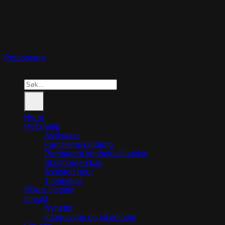
Org. reg. no.:
NO 975 265 773
Bankkonto:
1503 82 87122
Åpningstider
Mandag: 09.30-
12.00 og 12.30-15.00
Tirsdag:
09.30-12:00
Onsdag: 12.30-15.00 Bare hastehenvendelser
Torsdag: 09.30-12.00 og 12.30-15.00
Fredag: Stengt
Personvern
© 2026
NOAS
Search
for:
Hjem
Rettshjelp
Asylsaker
Familieinnvandring
Permanent oppholdstillatelse
Statsborgerskap
Assistert retur
Tilbakekall
Rikets tilstand
Innsikt
Nyheter
Informasjon og påvirkning