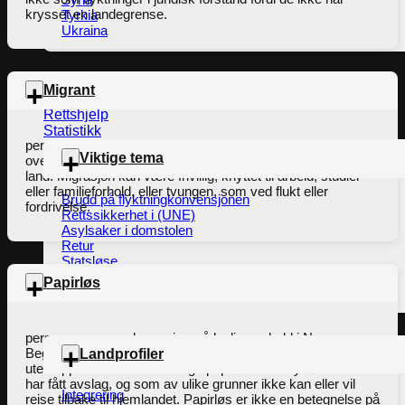
krysset en landegrense.
Tyrkia
Ukraina
Rikets tilstand oppsummert
Migrant
Hederspris
Rettshjelp
Statistikk
person som migrerer/forflytter seg. Forflytningen kan være
Viktige tema
over landegrenser (internasjonal migrasjon) eller innenfor et
land. Migrasjon kan være frivillig, knyttet til arbeid, studier
eller familieforhold, eller tvungen, som ved flukt eller
Brudd på flyktningkonvensjonen
fordrivelse.
Rettssikkerhet i (UNE)
Asylsaker i domstolen
Retur
Statsløse
Utvisning
Papirløs
Usikker oppholdsstatus
person som mangler papirer på lovlig opphold i Norge.
Begrepet brukes oftest om dem som har bodd lenge i landet
Landprofiler
uten oppholdstillatelse. Mange papirløse er asylsøkere som
har fått avslag, og som av ulike grunner ikke kan eller vil
Integrering
reise tilbake til hjemlandet. Papirløs er ikke en betegnelse på