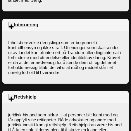
landet med tvang.
Internering
frihetsberøvelse (fengsling) som er begrunnet i
kontrollhensyn og ikke straff. Utlendinger som skal sendes
ut av landet kan bli internert på Trandum utlendingsinternat i
forbindelse med utsendelse eller identitetsavklaring. Kravet
er da at det er nødvendig for å sende dem ut, og det er et
forholdsmessig tiltak, det vil si at mål og middel står i et
rimelig forhold til hverandre.
Rettshjelp
juridisk bistand som bidrar til at personer blir kjent med og
får oppfylt sine rettigheter. Både advokater og andre med
juridisk innsikt kan gi rettshjelp. Rettshjelp kan være bistand
til å ta en sak til domstolen, til å skrive en klage eller