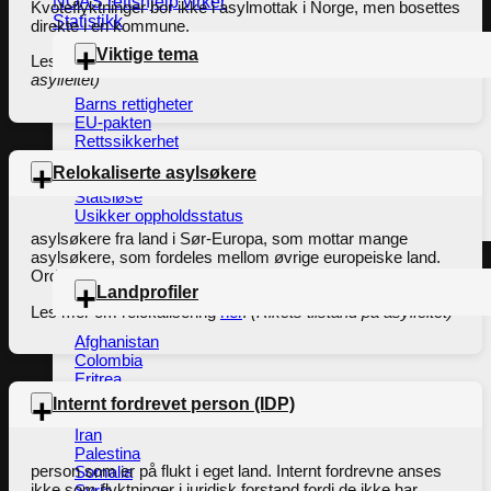
NOAS rettshjelp virker
Kvoteflyktninger bor ikke i asylmottak i Norge, men bosettes
Statistikk
direkte i en kommune.
Viktige tema
Les mer om kvoteflyktninger
her
.
(Rikets tilstand på
asylfeltet)
Barns rettigheter
EU-pakten
Rettssikkerhet
Familiegjenforening
Relokaliserte asylsøkere
Retur
Statsløse
Usikker oppholdsstatus
asylsøkere fra land i Sør-Europa, som mottar mange
asylsøkere, som fordeles mellom øvrige europeiske land.
Ordningen administreres av EU.
Landprofiler
Les mer om relokalisering
her
.
(Rikets tilstand på asylfeltet)
Afghanistan
Colombia
Eritrea
Etiopia
Internt fordrevet person (IDP)
Irak
Iran
Palestina
person som er på flukt i eget land. Internt fordrevne anses
Somalia
ikke som flyktninger i juridisk forstand fordi de ikke har
Syria