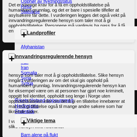
Opphør av flyktningstatus
Det er strenge krav for å få en oppholdstillatelse på
Retur
humanitært grunnlag, og det er bare i spesielle tilfeller at
Statsløse
asylsøkere får dette. I vurderingen legges det også vekt på
innvandringsregulerende hensyn som taler mot å gi
oppholdstillatelse. Personene må vanligvis ha pass for å få
en slik oppholdstillatelse.
Landprofiler
Afghanistan
Eritrea
Innvandringsregulerende hensyn
Etiopia
Irak
Iran
Somalia
hensyn som taler mot å gi oppholdstillatelse. Slike hensyn
Syria
inngår i vurderingen av om det skal gis opphold på
Tyrkia
humanitært grunnlag. Innvandringsregulerende hensyn kan
for eksempel være om at personen har gjort noe kriminelt,
oppgitt feil identitet, oppholdt seg lenge i Norge uten
Rikets tilstand oppsummert
oppholdstillatelse eller om det å gi en tillatelse innebærer at
Hederspris
man må gi tillatelse også til mange andre søkere som har
Statistikk
liknende saker.
Viktige tema
I vurderingen av hvem som har krav på asyl/beskyttelse er
slike hensyn ikke relevante.
Barn alene på flukt