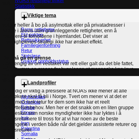
NOAS rettshjelp virker
sult.
Statistikk
Likevel har tallene på de frivillige returene vært nærmest
Viktige tema
upåvirket av innstramningene. Ureturnerbare asylsøkere
velger heller å bo på asylmottak eller på privatadresser i
Barns rettigheter
Norge i årevis uten grunnleggende rettigheter, enn å
EU-pakten
returnere til forholdene i hjemlandet. Det viser at
Rettssikkerhet
myndighetenes strategi ikke har ønsket effekt.
Familiegjenforening
Retur
Statsløse
Det må gå en grense
Usikker oppholdsstatus
Uavhengig av om vedtaket var rett eller galt da det ble fattet,
må det være en grense for hvor lenge et menneske kan leve
som ikke-eksisterende på den måten i Norge. Vi kan ikke
tillate at menneskeliv går til grunne i landet vårt.
Landprofiler
Samtidig er viktig å presisere at NOAS ikke mener at alle
asylsøkere skal få bli i Norge. Tvert om mener vi at det er
Afghanistan
viktig med rask retur for dem som ikke har et reelt
Colombia
Eritrea
beskyttelsesbehov. Men her er det snakk om en liten gruppe
Etiopia
mennesker som norske myndigheter ikke har lyktes i å
Irak
tvangsreturnere til tross for at vi har noen av de beste
Iran
ordningene i verden både når det gjelder assisterte returer og
Palestina
tvangsreturer.
Somalia
Syria