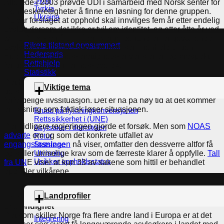
Allerede i 2003 prøvde UDI i samarbeid med Norsk senter for
Tyrkia
menneskerettigheter å finne en løsning for denne gruppen.
Ukraina
Da var forslaget at opphold skal innvilges fem år etter endelig
avslag dersom det ikke er tvil om identitet, og etter åtte år ved
tvil. UDI pekte på at måten Norge behandler lengeværende
Rikets tilstand oppsummert
asylsøkere utfordrer våre forpliktelser i henhold til den
Hederspris
Europeiske menneskerettighetskonvensjonen og «respekt
Rettshjelp
for den enkeltes menneskeverd».
Statistikk
Det har nå gått 18 år siden forslaget ble fremmet og flere av
Viktige tema
de samme menneskene befinner seg fortsatt i den samme
forferdelige livssituasjon. Det er nå på høy tid at det kommer
en løsning som faktisk løser situasjonen.
Brudd på flyktningkonvensjonen
Rettssikkerhet i (UNE)
Den tidligere regjeringen gjorde et forsøk. Men som
NOAS
Asylsaker i domstolen
advarte
om og som det konkrete utfallet av
Retur
Statsløse
engangsløsningen
nå viser, omfatter den dessverre altfor få
Utvisning
og stiller urimelige krav som de færreste klarer å oppfylle.
Tall
Usikker oppholdsstatus
fra UN
E viser at kun 33 av sakene som hittil er behandlet
oppfyller vilkårene.
Landprofiler
En ny løsning er gjennomførbart og det handler om vår
anstendighet
Det som skiller Norge fra flere andre land i Europa er at det
Integrering