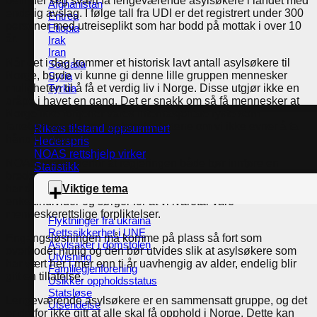
befinner seg svært få lengeværende asylsøkere i landet med
Afghanistan
endelig avslag. I følge tall fra UDI er det registrert under 300
Eritrea
personer med utreiseplikt som har bodd på mottak i over 10
Etiopia
år.
Irak
Iran
Når det i dag kommer et historisk lavt antall asylsøkere til
Somalia
Norge, burde vi kunne gi denne lille gruppen mennesker
Syria
muligheten til å få et verdig liv i Norge. Disse utgjør ikke en
Tyrkia
dråpe i havet en gang. Det er snakk om så få mennesker at
Norge ikke fortjener våres internasjonale rykte som
fanebærere av menneskerettighetene om vi ikke evner å ta
Rikets tilstand oppsummert
hånd om dem.
Hederspris
NOAS rettshjelp virker
NOAS mener derfor at regjeringen både bør innføre en
Statistikk
bredere engangsløsning for å rydde opp i situasjonen som
Viktige tema
har oppstått og en varig løsning som i større grad beskytter
enkeltindivider og sørger for at vi ivaretar våre
menneskerettslige forpliktelser.
Flyktninger fra ukraina
Rettssikkerhet i UNE
Engangsløsningen må komme på plass så fort som
Asylsaker i domstolen
overhodet mulig og den bør utvides slik at asylsøkere som
Utvisning
har vært her i mer enn ti år uavhengig av alder, endelig blir
Familiegjenforening
gitt en tillatelse.
Usikker oppholdsstatus
Statsløse
Lengeværende asylsøkere er en sammensatt gruppe, og det
Utsendelse
er derfor ikke gitt at alle skal få opphold i Norge. Dette kan