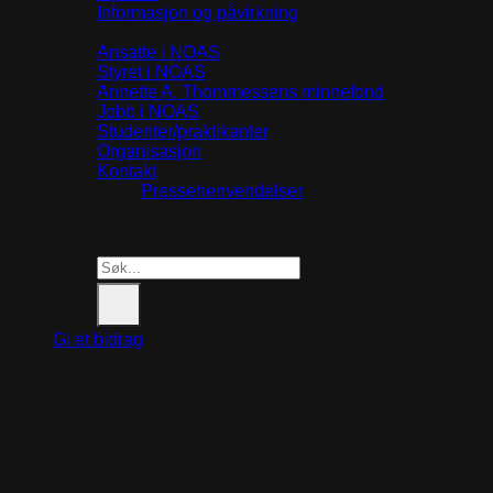
Informasjon og påvirkning
Om oss
Ansatte i NOAS
Styret i NOAS
Annette A. Thommessens minnefond
Jobb i NOAS
Studenter/praktikanter
Organisasjon
Kontakt
Pressehenvendelser
Search
for:
Gi et bidrag