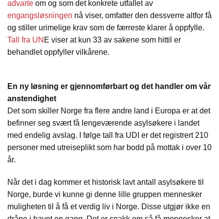
advarte
om og som det konkrete utfallet av
engangsløsningen
nå viser, omfatter den dessverre altfor få
og stiller urimelige krav som de færreste klarer å oppfylle.
Tall fra UN
E viser at kun 33 av sakene som hittil er
behandlet oppfyller vilkårene.
En ny løsning er gjennomførbart og det handler om vår
anstendighet
Det som skiller Norge fra flere andre land i Europa er at det
befinner seg svært få lengeværende asylsøkere i landet
med endelig avslag. I følge tall fra UDI er det registrert 210
personer med utreiseplikt som har bodd på mottak i over 10
år.
Når det i dag kommer et historisk lavt antall asylsøkere til
Norge, burde vi kunne gi denne lille gruppen mennesker
muligheten til å få et verdig liv i Norge. Disse utgjør ikke en
dråpe i havet en gang. Det er snakk om så få mennesker at