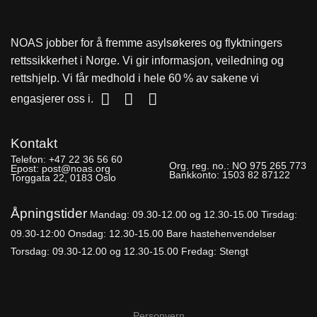
NOAS jobber for å fremme asylsøkeres og flyktningers
rettssikkerhet i Norge. Vi gir informasjon, veiledning og
rettshjelp. Vi får medhold i hele 60 % av sakene vi
engasjerer oss i.
Kontakt
Telefon:
+47 22 36 56 60
Org. reg. no.:
NO 975 265 773
Epost:
post@noas.org
Bankkonto:
1503 82 87122
Torggata 22, 0183 Oslo
Åpningstider
Mandag: 09.30-
12.00 og 12.30-15.00
Tirsdag:
09.30-12:00
Onsdag: 12.30-15.00 Bare hastehenvendelser
Torsdag: 09.30-12.00 og 12.30-15.00
Fredag: Stengt
Personvern