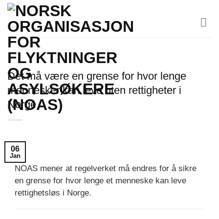
Skip
to
content
Det må være en grense for hvor lenge
mennesker kan leve uten rettigheter i
Norge
06
Jan
NOAS mener at regelverket må endres for å sikre
en grense for hvor lenge et menneske kan leve
rettighetsløs i Norge.