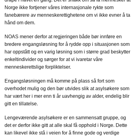
Norge ikke fortjener våres internasjonale rykte som
fanebærere av menneskerettighetene om vi ikke evner å ta
hånd om dem.
NOAS mener derfor at regjeringen både bør innføre en
bredere engangsløsning for å rydde opp i situasjonen som
har oppstått og en varig løsning som i større grad beskytter
enkeltindivider og sørger for at vi ivaretar våre
menneskerettslige forpliktelser.
Engangsløsningen må komme på plass så fort som
overhodet mulig og den bør utvides slik at asylsøkere som
har vært her i mer enn ti år uavhengig av alder, endelig blir
gitt en tillatelse.
Lengeværende asylsøkere er en sammensatt gruppe, og
det er derfor ikke gitt at alle skal få opphold i Norge. Dette
kan likevel ikke stå i veien for å finne gode og verdige