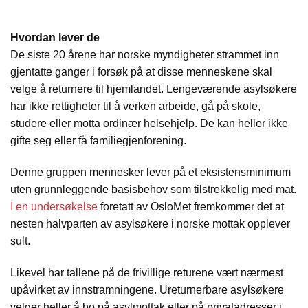
Hvordan lever de
De siste 20 årene har norske myndigheter strammet inn
gjentatte ganger i forsøk på at disse menneskene skal
velge å returnere til hjemlandet. Lengeværende asylsøkere
har ikke rettigheter til å verken arbeide, gå på skole,
studere eller motta ordinær helsehjelp. De kan heller ikke
gifte seg eller få familiegjenforening.
Denne gruppen mennesker lever på et eksistensminimum
uten grunnleggende basisbehov som tilstrekkelig med mat.
I en undersøkelse
foretatt av OsloMet fremkommer det at
nesten halvparten av asylsøkere i norske mottak opplever
sult.
Likevel har tallene på de frivillige returene vært nærmest
upåvirket av innstramningene. Ureturnerbare asylsøkere
velger heller å bo på asylmottak eller på privatadresser i