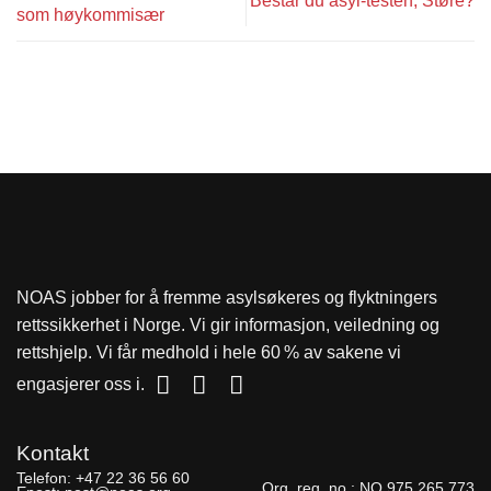
Består du asyl-testen, Støre?
som høykommisær
NOAS jobber for å fremme asylsøkeres og flyktningers
rettssikkerhet i Norge. Vi gir informasjon, veiledning og
rettshjelp. Vi får medhold i hele 60 % av sakene vi
engasjerer oss i.
Kontakt
Telefon:
+47 22 36 56 60
Org. reg. no.:
NO 975 265 773