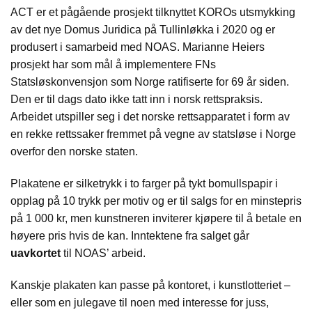
ACT er et pågående prosjekt tilknyttet KOROs utsmykking
av det nye Domus Juridica på Tullinløkka i 2020 og er
produsert i samarbeid med NOAS. Marianne Heiers
prosjekt har som mål å implementere FNs
Statsløskonvensjon som Norge ratifiserte for 69 år siden.
Den er til dags dato ikke tatt inn i norsk rettspraksis.
Arbeidet utspiller seg i det norske rettsapparatet i form av
en rekke rettssaker fremmet på vegne av statsløse i Norge
overfor den norske staten.
Plakatene er silketrykk i to farger på tykt bomullspapir i
opplag på 10 trykk per motiv og er til salgs for en minstepris
på 1 000 kr, men kunstneren inviterer kjøpere til å betale en
høyere pris hvis de kan. Inntektene fra salget går
uavkortet
til NOAS’ arbeid.
Kanskje plakaten kan passe på kontoret, i kunstlotteriet –
eller som en julegave til noen med interesse for juss,