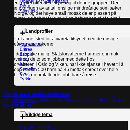
Opphør av flyktningstatus
«Det er knyttet økende bekymring til denne gruppen. Den
Retur
kraftige økningen av antall enslige mindreårige som søker
Statsløse
asyl i Norge, og det høye antall mottak de er plassert på,
utløser krav og behov for tilsyn i en helt annen skala enn i
2021 da ordningen ble etablert», står det i brevet.
Landprofiler
Jan Fredrik Andresen er klar på at det ikke er mulig å hente
penger et annet sted for å ivareta tilsynet med de enslige
mindreårige asylsøkerne:
Afghanistan
Eritrea
– Nei, det er ikke mulig. Statsforvalterne har mer enn nok
Etiopia
oppgaver, og de to som jobber med dette hos
Irak
Iran
Statsforvalteren i Oslo og Viken, har ikke sjanse i havet til å
Somalia
følge opp nesten 500 barn på 46 mottak spredt over hele
Syria
landet. Det er en omfattende jobb bare å reise.
Tyrkia
Barn og unge lever i utenforskap
Rikets tilstand oppsummert
Dette er kravene til omsorgen som gis enslige mindreårige i
Hederspris
asylmottak
Statistikk
Viktige tema
Barn alene på flukt