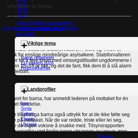
2022
utnyttelse av barna.
2021
2020
Rikets tilstand oppsummert
Denne saken er publisert i Altinget
NOAS rettshjelp virker
Statistikk
[vc_row gap=”5″][vc_column width=”2/3″][vc_column_text]
Viktige tema
I desember besøkte Statsforvalteren i Oslo og Viken et
mottak for enslige mindreårige asylsøkere. Statsforvalteren
Barns rettigheter
var der for å føre tilsyn med omsorgstilbudet ungdommene i
EU-pakten 2026
alderen 15–18 år fikk, og det de fant, fikk dem til å slå alarm
Rettssikkerhet
umiddelbart.
Flere av barna fortalte om truende oppførsel fra de ansatte på
mottaket. Ansatte skulle i enkelte tilfeller ha dyttet og fysisk
Landprofiler
tatt tak i barn, ifølge et brev NRK har omtalt. UDI, som har
ansvaret for barna, har anmeldt lederen på mottaket for én
Iran
konkret hendelse.
Syria
Eritrea
Under tilsynet ga barna også uttrykk for at de ikke følte seg
Etiopia
trygge på mottaket. Når de var redde, triste eller lei seg,
Ukrania
hadde de ingen voksne å snakke med. Tilsynsrapporten
skulle egentlig vært ferdig innen utgangen av januar, men
Statsforvalteren i Oslo og Viken opplyser til
Altinget
at den