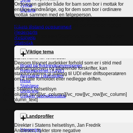
Ordningen gjelder både for barn som bor i mottak for
Tyrkia
enslige mindreårige, og for dem som bor i ordinære
Ukraina
mottak sammen med en følgeperson.
Statsforvalteren skal være tilsynsmyndighet, mens
Statens helsetilsyn skal ha det overordnede faglige
Rikets tilstand oppsummert
ansvaret.
Hederspris
I starten har det vært Statsforvalteren i Oslo og Viken
Rettshjelp
som har hatt ansvar for å føre tilsyn, uavhengig av hvor
Statistikk
i landet asylmottaket ligger.
Viktige tema
Statsforvalteren skal planlegge tilsyn etter hvor det er
størst risiko for lovbrudd.
Dersom tilsynet avdekker forhold som er i strid med
Brudd på flyktningkonvensjonen
utlendingsloven og tilhørende forskrifter, kan
Rettssikkerhet i (UNE)
statsforvalteren gi pålegg til UDI eller driftsoperatøren
Asylsaker i domstolen
om å rette forholdet eller nedlegge driften.
Retur
Statsløse
Kilde:
Statens helsetilsyn
Utvisning
[/vc_column_text][/vc_column][/vc_row][vc_row][vc_column]
Usikker oppholdsstatus
[vc_column_text]
Frykter utnyttelse og menneskehandel
Landprofiler
Direktør i Statens helsetilsyn, Jan Fredrik
Integrering
Andresen, frykter store negative