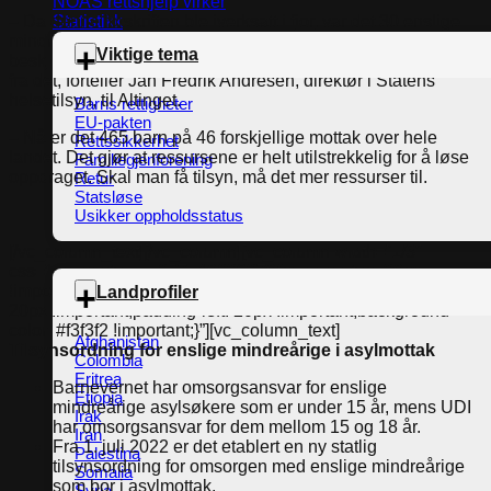
NOAS rettshjelp virker
Statistikk
– Da denne forskriften ble iverksatt i fjor, var det 30 enslige
mindreårige asylsøkere i landet på to mottak. Det var et
Viktige tema
beskjedent antall, og tilsynsvirksomheten ble dimensjonert ut
fra det, forteller Jan Fredrik Andresen, direktør i Statens
helsetilsyn, til Altinget.
Barns rettigheter
EU-pakten
– Nå er det 465 barn på 46 forskjellige mottak over hele
Rettssikkerhet
landet. Det gjør at ressursene er helt utilstrekkelig for å løse
Familiegjenforening
oppdraget. Skal man få tilsyn, må det mer ressurser til.
Retur
Statsløse
Usikker oppholdsstatus
[/vc_column_text][/vc_column][vc_column width=”1/3″
css=”.vc_custom_1657140628270{padding-top: 20px
!important;padding-right: 20px !important;padding-bottom:
Landprofiler
20px !important;padding-left: 20px !important;background-
color: #f3f3f2 !important;}”][vc_column_text]
Afghanistan
Tilsynsordning for enslige mindreårige i asylmottak
Colombia
Eritrea
Barnevernet har omsorgsansvar for enslige
Etiopia
mindreårige asylsøkere som er under 15 år, mens UDI
Irak
har omsorgsansvar for dem mellom 15 og 18 år.
Iran
Fra 1. juli 2022 er det etablert en ny statlig
Palestina
tilsynsordning for omsorgen med enslige mindreårige
Somalia
som bor i asylmottak.
Syria