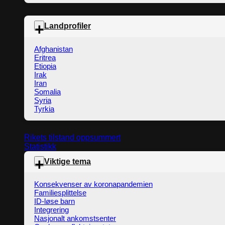
Landprofiler
Afghanistan
Eritrea
Etiopia
Irak
Iran
Somalia
Syria
Tyrkia
Rikets tilstand oppsummert
Statistikk
Viktige tema
Konsekvenser av koronapandemien
Familiesplittelse
ID-løse barn
Integrering
Nasjonalt ankomstsenter