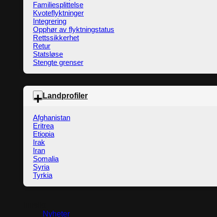
Familiesplittelse
Kvoteflyktninger
Integrering
Opphør av flyktningstatus
Rettssikkerhet
Retur
Statsløse
Stengte grenser
Landprofiler
Afghanistan
Eritrea
Etiopia
Irak
Iran
Somalia
Syria
Tyrkia
Innsikt
Nyheter