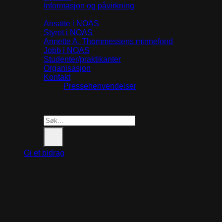
Informasjon og påvirkning
Om oss
Ansatte i NOAS
Styret i NOAS
Annette A. Thommessens minnefond
Jobb i NOAS
Studenter/praktikanter
Organisasjon
Kontakt
Pressehenvendelser
Search
for:
Gi et bidrag