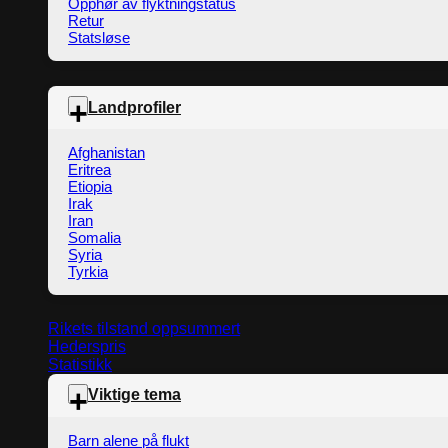
Opphør av flyktningstatus
Retur
Statsløse
Landprofiler
Afghanistan
Eritrea
Etiopia
Irak
Iran
Somalia
Syria
Tyrkia
Rikets tilstand oppsummert
Hederspris
Statistikk
Viktige tema
Barn alene på flukt