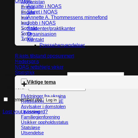
Om oss
Afghanistan
Ansatte i NOAS
Eritrea
Styret i NOAS
Etiopia
Irak
Annette A. Thommessens minnefond
Iran
Jobb i NOAS
Somalia
Studenter/praktikanter
Syria
Organisasjon
Tyrkia
Kontakt
Pressehenvendelser
Rikets tilstand oppsummert
Hederspris
Login
NOAS rettshjelp virker
Statistikk
Required
Username or email address
*
Viktige tema
Required
Password
*
Flyktninger fra ukraina
Remember me
Log in
Rettssikkerhet i UNE
Asylsaker i domstolen
Lost your password?
Utvisning
Familiegjenforening
Usikker oppholdsstatus
Statsløse
Utsendelse