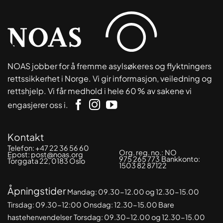
NOAS jobber for å fremme asylsøkeres og flyktningers
rettssikkerhet i Norge. Vi gir informasjon, veiledning og
rettshjelp. Vi får medhold i hele 60 % av sakene vi
engasjerer oss i.
Kontakt
Telefon:
+47 22 36 56 60
Org. reg. no.:
NO
Epost:
post@noas.org
975 265 773
Bankkonto:
Torggata 22, 0183 Oslo
1503 82 87122
Åpningstider
Mandag: 09.30-
12.00 og 12.30-15.00
Tirsdag: 09.30-12:00
Onsdag: 12.30-15.00 Bare
hastehenvendelser
Torsdag: 09.30-12.00 og 12.30-15.00