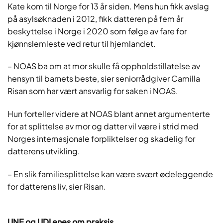
Kate kom til Norge for 13 år siden. Mens hun fikk avslag
på asylsøknaden i 2012, fikk datteren på fem år
beskyttelse i Norge i 2020 som følge av fare for
kjønnslemleste ved retur til hjemlandet.
– NOAS ba om at mor skulle få oppholdstillatelse av
hensyn til barnets beste, sier seniorrådgiver Camilla
Risan som har vært ansvarlig for saken i NOAS.
Hun forteller videre at NOAS blant annet argumenterte
for at splittelse av mor og datter vil være i strid med
Norges internasjonale forpliktelser og skadelig for
datterens utvikling.
– En slik familiesplittelse kan være svært ødeleggende
for datterens liv, sier Risan.
UNE og UDI enes om praksis