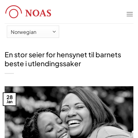
Skip
to
content
En stor seier for hensynet til barnets
beste i utlendingssaker
28
Jan