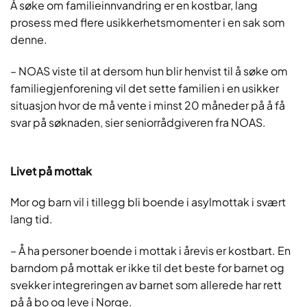
Å søke om familieinnvandring er en kostbar, lang
prosess med flere usikkerhetsmomenter i en sak som
denne.
– NOAS viste til at dersom hun blir henvist til å søke om
familiegjenforening vil det sette familien i en usikker
situasjon hvor de må vente i minst 20 måneder på å få
svar på søknaden, sier seniorrådgiveren fra NOAS.
Livet på mottak
Mor og barn vil i tillegg bli boende i asylmottak i svært
lang tid.
– Å ha personer boende i mottak i årevis er kostbart. En
barndom på mottak er ikke til det beste for barnet og
svekker integreringen av barnet som allerede har rett
på å bo og leve i Norge.