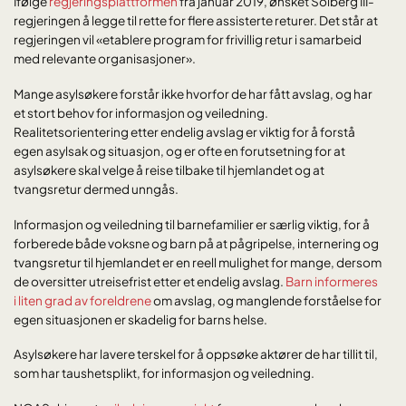
Ifølge
regjeringsplattformen
fra januar 2019, ønsket Solberg III-
regjeringen å legge til rette for flere assisterte returer. Det står at
regjeringen vil «etablere program for frivillig retur i samarbeid
med relevante organisasjoner».
Mange asylsøkere forstår ikke hvorfor de har fått avslag, og har
et stort behov for informasjon og veiledning.
Realitetsorientering etter endelig avslag er viktig for å forstå
egen asylsak og situasjon, og er ofte en forutsetning for at
asylsøkere skal velge å reise tilbake til hjemlandet og at
tvangsretur dermed unngås.
Informasjon og veiledning til barnefamilier er særlig viktig, for å
forberede både voksne og barn på at pågripelse, internering og
tvangsretur til hjemlandet er en reell mulighet for mange, dersom
de oversitter utreisefrist etter et endelig avslag.
Barn informeres
i liten grad av foreldrene
om avslag, og manglende forståelse for
egen situasjonen er skadelig for barns helse.
Asylsøkere har lavere terskel for å oppsøke aktører de har tillit til,
som har taushetsplikt, for informasjon og veiledning.