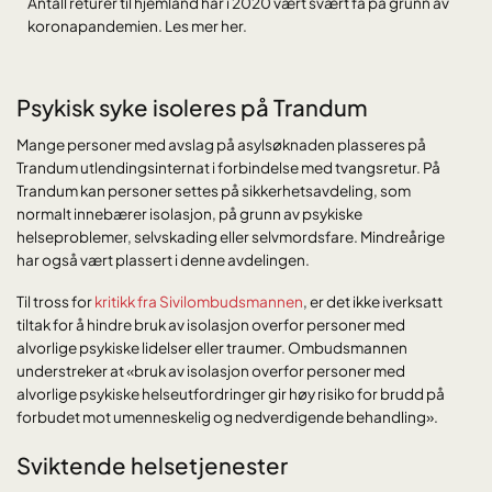
Antall returer til hjemland har i 2020 vært svært få på grunn av
koronapandemien. Les mer her.
Psykisk syke isoleres på Trandum
Mange personer med avslag på asylsøknaden plasseres på
Trandum utlendingsinternat i forbindelse med tvangsretur. På
Trandum kan personer settes på sikkerhetsavdeling, som
normalt innebærer isolasjon, på grunn av psykiske
helseproblemer, selvskading eller selvmordsfare. Mindreårige
har også vært plassert i denne avdelingen.
Til tross for
kritikk fra Sivilombudsmannen
, er det ikke iverksatt
tiltak for å hindre bruk av isolasjon overfor personer med
alvorlige psykiske lidelser eller traumer. Ombudsmannen
understreker at «bruk av isolasjon overfor personer med
alvorlige psykiske helseutfordringer gir høy risiko for brudd på
forbudet mot umenneskelig og nedverdigende behandling».
Sviktende helsetjenester