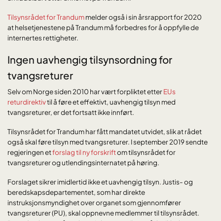
Tilsynsrådet for Trandum
melder også i sin årsrapport for 2020
at helsetjenestene på Trandum må forbedres for å oppfylle de
internertes rettigheter.
Ingen uavhengig tilsynsordning for
tvangsreturer
Selv om Norge siden 2010 har vært forpliktet etter
EUs
returdirektiv
til å føre et effektivt, uavhengig tilsyn med
tvangsreturer, er det fortsatt ikke innført.
Tilsynsrådet for Trandum har fått mandatet utvidet, slik at rådet
også skal føre tilsyn med tvangsreturer. I september 2019 sendte
regjeringen et
forslag til ny forskrift
om tilsynsrådet for
tvangsreturer og utlendingsinternatet på høring.
Forslaget sikrer imidlertid ikke et uavhengig tilsyn. Justis- og
beredskapsdepartementet, som har direkte
instruksjonsmyndighet over organet som gjennomfører
tvangsreturer (PU), skal oppnevne medlemmer til tilsynsrådet.