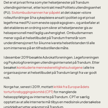
Det er et privat firma som yter helsetjenester på Trandum
utlendingsinternat, etter kontrakt med Politiets utlendingsenhet
(PU).
Sivilombudsmannen har påpekt
at det skaper «store
rolleutfordringer å ha sykepleiere ansatt i politiet og et privat
legefirma med PU som eneste oppdragsgiver», og anbefaler at
det etableres en ordning som sikrer at helsetjenester gis av
helsepersonell med faglig uavhengighet. Ombudsmannen
mener også at helsetilbudet på Trandum fremstår som
underdimensjonert for å kunne ivareta helsetilstanden til alle
som interneres på en tilfredsstillende måte.
I desember 2019 besøkte Advokatforeningen, Legeforeningen
og Psykologforeningen utlendingsinternatet på Trandum. Etter
besøket
konkluderte menneskerettighetsutvalgene
i alle tre
organisasjoner at helsetilbudet på Trandum langt fra var godt
nok.
Norge har, senest i 2019, mottatt
kritikk fra Europarådets
torturforebyggingskomité (CPT)
for manglende
helseoppfølging av internerte på Trandum. CPT er særlig
opptatt av at alle internerte må tilbys en medisinsk undersøkelse
umiddelbart etter ankomst på Trandum.