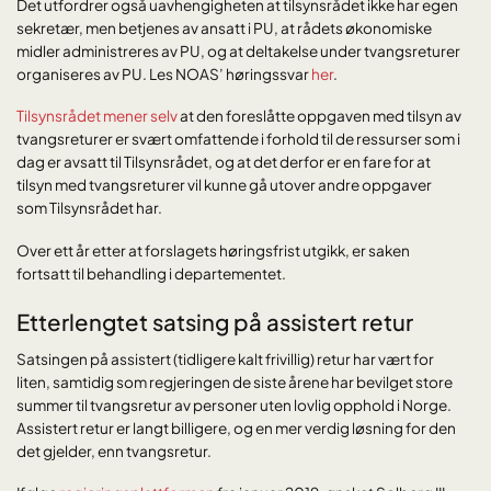
Det utfordrer også uavhengigheten at tilsynsrådet ikke har egen
sekretær, men betjenes av ansatt i PU, at rådets økonomiske
midler administreres av PU, og at deltakelse under tvangsreturer
organiseres av PU. Les NOAS’ høringssvar
her
.
Tilsynsrådet mener selv
at den foreslåtte oppgaven med tilsyn av
tvangsreturer er svært omfattende i forhold til de ressurser som i
dag er avsatt til Tilsynsrådet, og at det derfor er en fare for at
tilsyn med tvangsreturer vil kunne gå utover andre oppgaver
som Tilsynsrådet har.
Over ett år etter at forslagets høringsfrist utgikk, er saken
fortsatt til behandling i departementet.
Etterlengtet satsing på assistert retur
Satsingen på assistert (tidligere kalt frivillig) retur har vært for
liten, samtidig som regjeringen de siste årene har bevilget store
summer til tvangsretur av personer uten lovlig opphold i Norge.
Assistert retur er langt billigere, og en mer verdig løsning for den
det gjelder, enn tvangsretur.