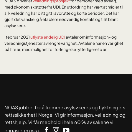
NOAS driver et
veiledningsprosjekt
for personer med avslag,
med økonomisk støtte fra UDI. En utfordring har vært at midler til
slik veiledning har blitt gitt i avbrutte og korte perioder. Det har
gjort det vanskelig å etablere nødvendig kontakt og tillit blant
asylsøkere.
I februar 2021
utlyste endelig UDI
avtaler om informasjon- og
veiledningstjenester av lengre varighet. Avtalene har en varighet
på fire år, med mulighet for forlengelse i ytterligere to år.
NOAS jobber for å fremme asylsøkeres og flyktningers
rettssikkerhet i Norge. Vi gir informasjon, veiledning og
rettshjelp. Vi får medhold i hele 60 % av sakene vi
engasjerer oss i.