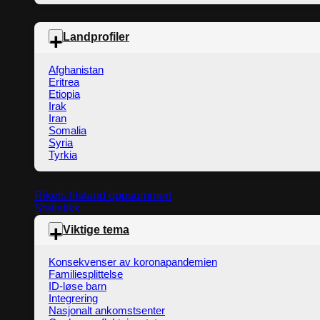
Landprofiler
Afghanistan
Eritrea
Etiopia
Irak
Iran
Somalia
Syria
Tyrkia
Rikets tilstand oppsummert
Statistikk
Viktige tema
Konsekvenser av koronapandemien
Familiesplittelse
ID-løse barn
Integrering
Nasjonalt ankomstsenter