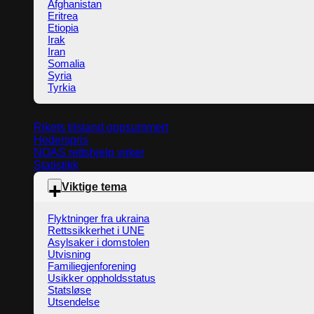
Afghanistan
Eritrea
Etiopia
Irak
Iran
Somalia
Syria
Tyrkia
Rikets tilstand oppsummert
Hederspris
NOAS rettshjelp virker
Statistikk
Viktige tema
Flyktninger fra ukraina
Rettssikkerhet i UNE
Asylsaker i domstolen
Utvisning
Familiegjenforening
Usikker oppholdsstatus
Statsløse
Utsendelse