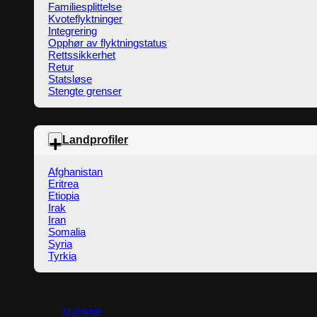
Familiesplittelse
Kvoteflyktninger
Integrering
Opphør av flyktningstatus
Rettssikkerhet
Retur
Statsløse
Stengte grenser
Landprofiler
Afghanistan
Eritrea
Etiopia
Irak
Iran
Somalia
Syria
Tyrkia
Innsikt
Nyheter