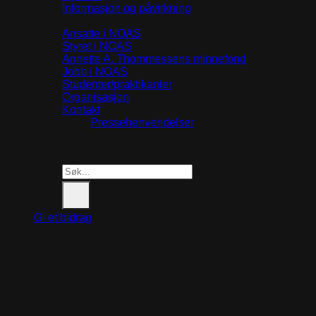
Informasjon og påvirkning
Om oss
Ansatte i NOAS
Styret i NOAS
Annette A. Thommessens minnefond
Jobb i NOAS
Studenter/praktikanter
Organisasjon
Kontakt
Pressehenvendelser
Search
for:
Gi et bidrag