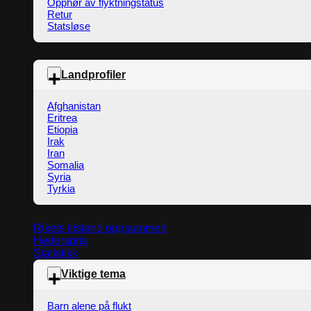
Opphør av flyktningstatus
Retur
Statsløse
Landprofiler
Afghanistan
Eritrea
Etiopia
Irak
Iran
Somalia
Syria
Tyrkia
Rikets tilstand oppsummert
Hederspris
Statistikk
Viktige tema
Barn alene på flukt