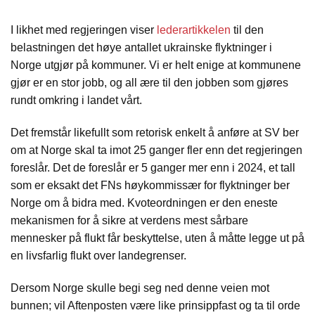
I likhet med regjeringen viser
lederartikkelen
til den
belastningen det høye antallet ukrainske flyktninger i
Norge utgjør på kommuner. Vi er helt enige at kommunene
gjør er en stor jobb, og all ære til den jobben som gjøres
rundt omkring i landet vårt.
Det fremstår likefullt som retorisk enkelt å anføre at SV ber
om at Norge skal ta imot 25 ganger fler enn det regjeringen
foreslår. Det de foreslår er 5 ganger mer enn i 2024, et tall
som er eksakt det FNs høykommissær for flyktninger ber
Norge om å bidra med. Kvoteordningen er den eneste
mekanismen for å sikre at verdens mest sårbare
mennesker på flukt får beskyttelse, uten å måtte legge ut på
en livsfarlig flukt over landegrenser.
Dersom Norge skulle begi seg ned denne veien mot
bunnen; vil Aftenposten være like prinsippfast og ta til orde