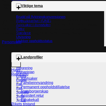
Kontakt
Telefon:
+47 22 36 56 60
Epost:
post@noas.org
Torggata 22, 0183
Viktige tema
Oslo
Brudd på flyktningkonvensjonen
Org. reg. no.:
NO 975 265 773
Bankkonto:
1503 82 87122
Rettssikkerhet i (UNE)
Åpningstider
Mandag: 09.30-
12.00 og 12.30-15.00
Tirsdag:
Asylsaker i domstolen
Retur
09.30-12:00
Onsdag: 12.30-15.00 Bare hastehenvendelser
Statsløse
Torsdag: 09.30-12.00 og 12.30-15.00
Fredag: Stengt
Utvisning
Usikker oppholdsstatus
Personvern
© 2026
NOAS
Search
Landprofiler
for:
Integrering
Hjem
Afghanistan
Rettshjelp
Eritrea
Asylsaker
Etiopia
Familieinnvandring
Irak
Permanent oppholdstillatelse
Iran
Statsborgerskap
Somalia
Assistert retur
Syria
Tilbakekall
Tyrkia
Rikets tilstand