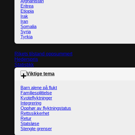
Afghanistan
Eritrea
Etiopia
Irak
Iran
Somalia
Syria
Tyrkia
Rikets tilstand oppsummert
Hederspris
Statistikk
Viktige tema
Barn alene på flukt
Familiesplittelse
Kvoteflyktninger
Integrering
Opphør av flyktningstatus
Rettssikkerhet
Retur
Statsløse
Stengte grenser