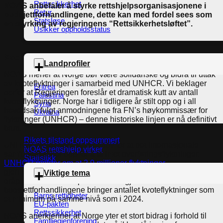
Rettssikkerhet
NOAS anbefaler å styrke rettshjelpsorganisasjonene i
Retur
budsjettforhandlingene, dette kan med fordel sees som
Statsløse
en styrking av regjeringens “Rettsikkerhetsløftet”.
Usikker oppholdsstatus
Kvoteflyktninger:
Landprofiler
NOAS mener at Norge bør være solidariske og bidra til uttak
av kvoteflyktninger i samarbeid med UNHCR. Vi beklager
Eritrea
derfor at Regjeringen foreslår et dramatisk kutt av antall
Palestina
kvoteflyktninger. Norge har i tidligere år stilt opp og i all
Syria
hovedsak fulgt anmodningene fra FN’s høykommissær for
Ukraina
flyktninger (UNHCR) – denne historiske linjen er nå definitivt
brutt.
Rikets tilstand oppsummert
UNHCR melder om stort behov for at det internasjonale
NOAS rettshjelp virker
samfunnet stiller opp for å ta imot overføringsflyktninger.
Statistikk
UNHCR melder om at 2.9 millioner flyktninger
har behov for
gjenbosetting i 2025 – da er 200 flyktninger ikke engang en
Viktige tema
dråpe i havet. Her håper vi at man gjennom
budsjettforhandlingene bringer antallet kvoteflyktninger som
Barns rettigheter
et minimum på samme nivå som i 2024.
EU-pakten
Rettssikkerhet
NOAS anerkjenner at Norge yter et stort bidrag i forhold til
Familiegjenforening