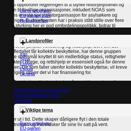
NOAS oppfordrer regjeringen til å styrke rettshjelpsfeltet og
støtten til frivillige organisasjoner, inkludert NOAS som
Barns rettigheter
Norges eneste spesialistorganisasjon for asylsøkere og
EU-pakten 2026
flyktninger. Budsjettposten har i praksis stått stille over flere
Rettssikkerhet
år. En styrking her er god omfordelingspolitikk, bidrar til
respekt for asylinstituttet og bedre integrering.
De høye ankomstene av ukrainske flyktninger øker det totale
Landprofiler
behovet for juridisk veiledning og rettshjelp. Selv om det
store flertallet får kollektiv beskyttelse, har denne gruppen
Iran
mange spørsmål knyttet til sin midlertidige status, rettigheter
Syria
og plikter i Norge, og rettshjelp er essensielt også for denne
Eritrea
gruppen. De som faller utenfor kollektiv beskyttelse, vil kreve
Etiopia
oppfølging utover det vi har finansiering for.
Ukrania
Sakene vi behandler har de siste årene blitt mer kompliserte
og ressurskrevende som følge av innstramninger i
Rikets tilstand oppsummert
asylpolitikk- og praksis. Dette, i tillegg til at svært få får
NOAS rettshjelp virker
forklare seg muntlig til klageinstansen i utlendingssaker
Statistikk
(Utlendingsnemnda) – gjør at mange er helt avhengige av
rettshjelp for å få sine grunnleggende menneskerettigheter
Viktige tema
oppfylt. Dagens ressurssituasjon i sektoren gjør at prosesser
trekker ut i tid. Dette skaper dårligere flyt i den totale
Barns rettigheter
forvaltningen og mennesker får sine liv satt på vent.
EU-pakten