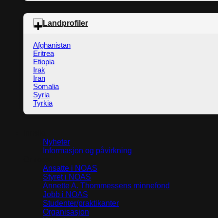
Landprofiler
Afghanistan
Eritrea
Etiopia
Irak
Iran
Somalia
Syria
Tyrkia
Innsikt
Nyheter
Informasjon og påvirkning
Om oss
Ansatte i NOAS
Styret i NOAS
Annette A. Thommessens minnefond
Jobb i NOAS
Studenter/praktikanter
Organisasjon