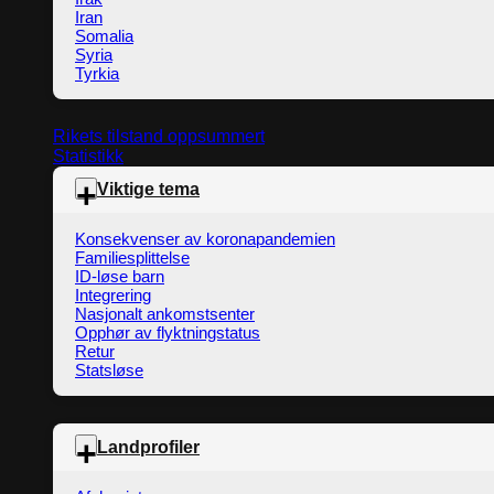
Iran
Somalia
Syria
Tyrkia
Rikets tilstand oppsummert
Statistikk
Viktige tema
Konsekvenser av koronapandemien
Familiesplittelse
ID-løse barn
Integrering
Nasjonalt ankomstsenter
Opphør av flyktningstatus
Retur
Statsløse
Landprofiler