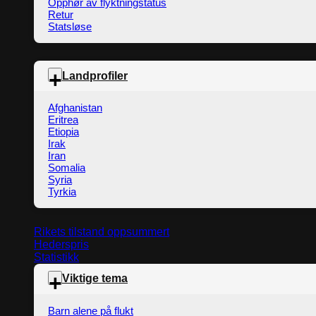
Opphør av flyktningstatus
Retur
Statsløse
Landprofiler
Afghanistan
Eritrea
Etiopia
Irak
Iran
Somalia
Syria
Tyrkia
Rikets tilstand oppsummert
Hederspris
Statistikk
Viktige tema
Barn alene på flukt