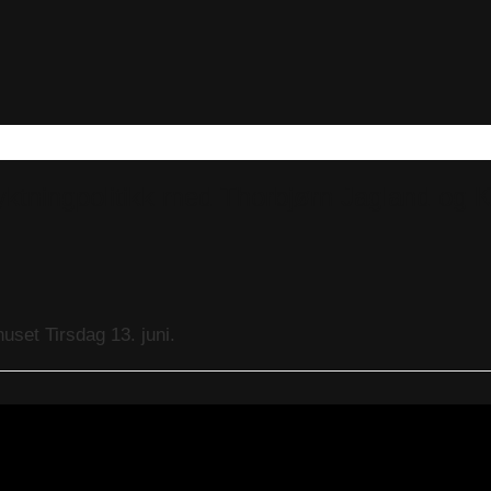
ktningpolitikk med Thorbjørn Jagland og 
uset Tirsdag 13. juni.