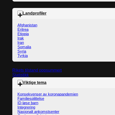
Landprofiler
Afghanistan
Eritrea
Etiopia
Irak
Iran
Somalia
Syria
Tyrkia
Rikets tilstand oppsummert
Statistikk
Viktige tema
Konsekvenser av koronapandemien
Familiesplittelse
ID-løse barn
Integrering
Nasjonalt ankomstsenter