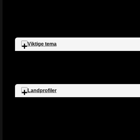
2022
2021
2020
Rikets tilstand oppsummert
NOAS rettshjelp virker
Statistikk
Viktige tema
Barns rettigheter
EU-pakten 2026
Rettssikkerhet
Landprofiler
Iran
Syria
Eritrea
Etiopia
Ukrania