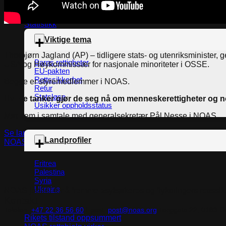
Rikets tilstand oppsummert
NOAS rettshjelp virker
Statistikk
Viktige tema
Thorbjørn Jagland (AP) – tidligere stats- og utenriksminister,
Barns rettigheter
USA og Høykommissær for nasjonale minoriteter i OSSE.
EU-pakten
Rettssikkerhet
Begge er styremedlemmer i NOAS.
Retur
Statsløse
Hvilke tanker gjør de seg nå om menneskerettigheter og no
Usikker oppholdsstatus
Møt dem i samtale med generalsekretær Pål Nesse i NOAS.
Se lanseringen av Rikets tilstand 2023 her
Landprofiler
NOAS ute av informasjons- og veiledningsprogrammet
Eritrea
Palestina
Syria
Ukraina
NOAS jobber for å fremme asylsøkeres og flyktningers rettssikke
Kontakt
Telefon:
+47 22 36 56 60
Epost:
post@noas.org
Torggata 22, 0183 O
Rikets tilstand oppsummert