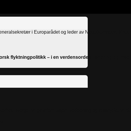
 generalsekretær i Europarådet og leder av Nobelkomitéen. Knut 
rsk flyktningpolitikk – i en verdensorden i endring og med 
rhet i Norge. Vi gir informasjon, veiledning og rettshjelp. Vi f
slo