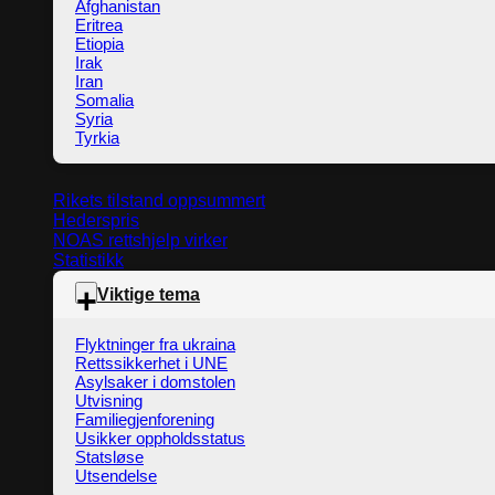
Afghanistan
Eritrea
Etiopia
Irak
Iran
Somalia
Syria
Tyrkia
Rikets tilstand oppsummert
Hederspris
NOAS rettshjelp virker
Statistikk
Viktige tema
Flyktninger fra ukraina
Rettssikkerhet i UNE
Asylsaker i domstolen
Utvisning
Familiegjenforening
Usikker oppholdsstatus
Statsløse
Utsendelse