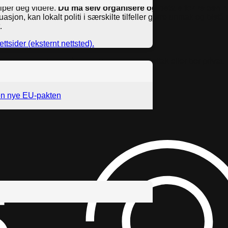
elper deg videre.
Du må selv organisere og betale for reisen h
uasjon, kan lokalt politi i særskilte tilfeller gjøre unntak og bis
.
ttsider (eksternt nettsted).
et og uansett om de trenger overnatting i mottak eller bor privat,
den nye EU-pakten