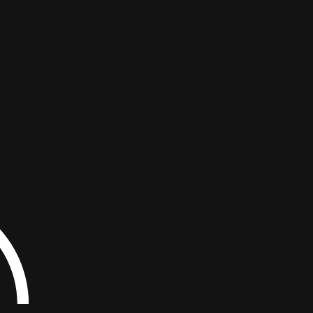
elt frem til Nasjonalt ankomstsenter.
Hvis du allerede
tå med transport til Nasjonalt ankomstsenter. Barn som reiser
må oppsøke Nasjonalt ankomstsenter for registrering
.