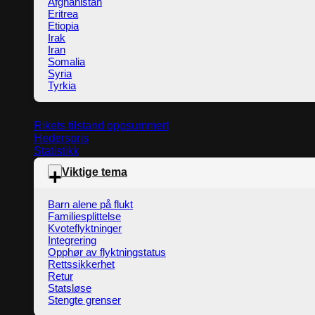
Afghanistan
Eritrea
Etiopia
Irak
Iran
Somalia
Syria
Tyrkia
Rikets tilstand oppsummert
Hederspris
Statistikk
Viktige tema
Barn alene på flukt
Familiesplittelse
Kvoteflyktninger
Integrering
Opphør av flyktningstatus
Rettssikkerhet
Retur
Statsløse
Stengte grenser