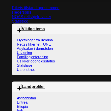
Rikets tilstand oppsummert
Hederspris
NOAS rettshjelp virker
Statistikk
Viktige tema
Flyktninger fra ukraina
Rettssikkerhet i UNE
Asylsaker i domstolen
Utvisning
Familiegjenforening
Usikker oppholdsstatus
Statsløse
Utsendelse
Landprofiler
Afghanistan
Eritrea
Etiopia
Irak