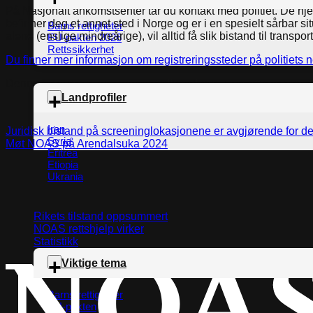
På Nasjonalt ankomstsenter tar du kontakt med politiet. De hj
befinner deg et annet sted i Norge og er i en spesielt sårbar sit
Barns rettigheter
alene (enslige mindreårige), vil alltid få slik bistand til transport
EU-pakten 2026
Rettssikkerhet
Du finner mer informasjon om registreringssteder på politiets ne
Denne endringen innebærer at
alle
søkere
, uansett nasjonalit
Landprofiler
Iran
Juridisk bistand på screeninglokasjonene er avgjørende for 
Syria
Møt NOAS på Arendalsuka 2024
Eritrea
Etiopia
Ukrania
Rikets tilstand oppsummert
NOAS rettshjelp virker
Statistikk
Viktige tema
Barns rettigheter
EU-pakten