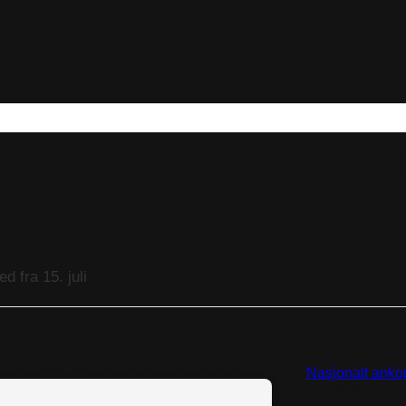
rere søknaden på Nasjonalt ankomstsenter!
d fra 15. juli
jonalt ankomstsenter.
beskyttelse i Norge, registrere søknaden sin ved
Nasjonalt anko
da ikke lenger mulig å registrere seg i andre politidistrikt.