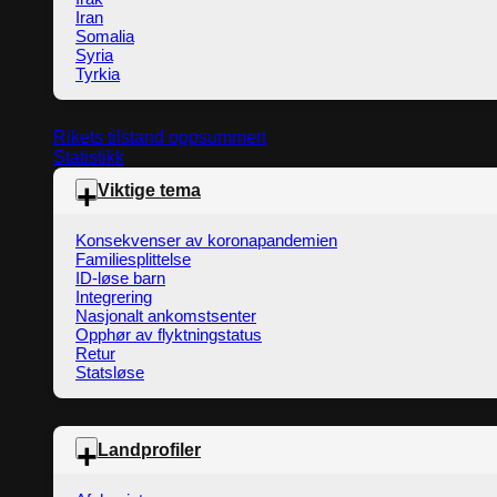
Iran
Somalia
Syria
Tyrkia
Rikets tilstand oppsummert
Statistikk
Viktige tema
Konsekvenser av koronapandemien
Familiesplittelse
ID-løse barn
Integrering
Nasjonalt ankomstsenter
Opphør av flyktningstatus
Retur
Statsløse
Landprofiler