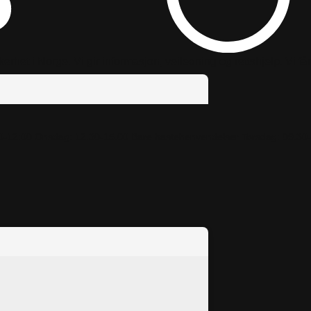
rhet i Norge. Vi gir informasjon, veiledning og rettshjelp. Vi f
slo
0-12:00
Onsdag: 12.30-15.00 Bare hastehenvendelser
Torsdag: 09.30