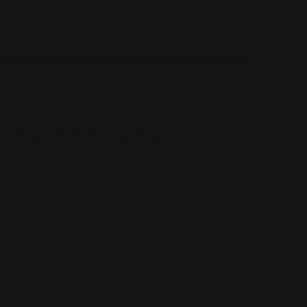
år medhold i hele 60 % av sakene vi engasjerer oss i.
-12.00 og 12.30-15.00
Fredag: Stengt