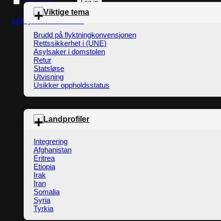
Remember me
Log in
Viktige tema
Lost your password?
Brudd på flyktningkonvensjonen
Rettssikkerhet i (UNE)
Asylsaker i domstolen
Retur
Statsløse
Utvisning
Usikker oppholdsstatus
Landprofiler
Integrering
Afghanistan
Eritrea
Etiopia
Irak
Iran
Somalia
Syria
Tyrkia