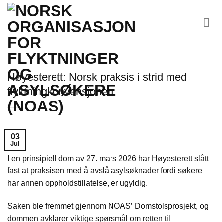
Skip
to
content
Høyesterett: Norsk praksis i strid med
flyktningkonvensjonen
03
Jul
I en prinsipiell dom av 27. mars 2026 har Høyesterett slått
fast at praksisen med å avslå asylsøknader fordi søkere
har annen oppholdstillatelse, er ugyldig.
Saken ble fremmet gjennom NOAS’ Domstolsprosjekt, og
dommen avklarer viktige spørsmål om retten til