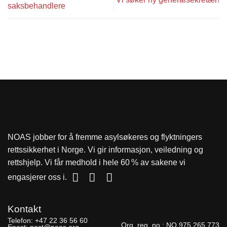
saksbehandlere
NOAS jobber for å fremme asylsøkeres og flyktningers
rettssikkerhet i Norge. Vi gir informasjon, veiledning og
rettshjelp. Vi får medhold i hele 60 % av sakene vi
engasjerer oss i.
Kontakt
Telefon:
+47 22 36 56 60
Org. reg. no.:
NO 975 265 773
Epost:
post@noas.org