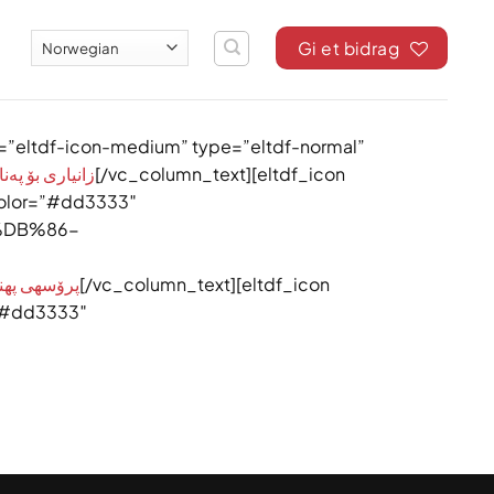
Gi et bidrag
=”eltdf-icon-medium” type=”eltdf-normal”
زانیاری بۆ پەن
[/vc_column_text][eltdf_icon
color=”#dd3333″
%DB%86-
پرۆسهی پهنا
[/vc_column_text][eltdf_icon
=”#dd3333″