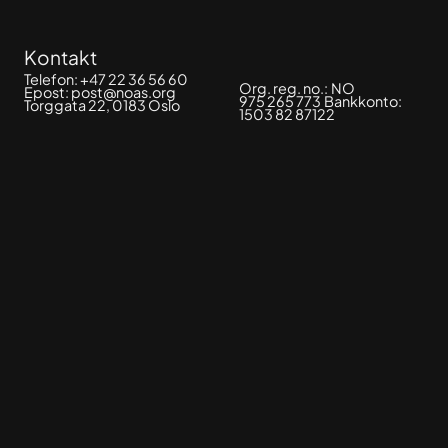
Kontakt
Telefon:
+47 22 36 56 60
Org. reg. no.:
NO
Epost:
post@noas.org
975 265 773
Bankkonto:
Torggata 22, 0183 Oslo
1503 82 87122