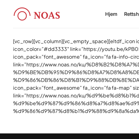
Skip
to
Hjem
Rettsh
content
[vc_row][vc_column][vc_empty_space][eltdf_icon i
icon_color=”#dd3333″ link=”https://youtu.be/kPB
icon_pack=”font_awesome” fa_icon=”fa fa-info-cir
link=”https://www.noas.no/ku/%D8%B2%D
%D9%BE%DB%95%D9%86%D8%A7%D8%A8%DB
%D9%86%DB%86%D8%B1%D9%88%DB%8E%DA%98/”
icon_pack=”font_awesome” fa_icon=”fa fa-map” si
link=”https://www.noas.no/ku/%d9%be%d8%
%d9%be%d9%87%d9%86%d8%a7%d8%ae%d9
%d9%86%d9%87%d8%b1%d9%88%d9%8a%da%98/”