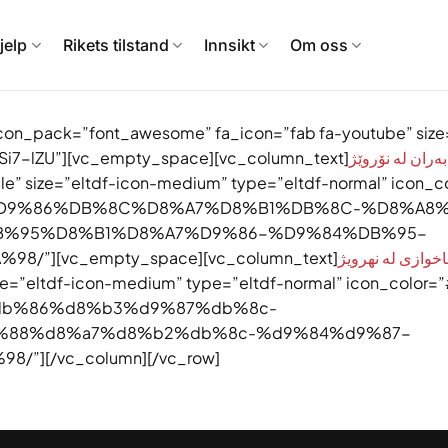
jelp
Rikets tilstand
Innsikt
Om oss
con_pack=”font_awesome” fa_icon=”fab fa-youtube” size
0Si7-lZU”][vc_empty_space][vc_column_text]
ابەران لە نۆروێژ
cle” size=”eltdf-icon-medium” type=”eltdf-normal” icon_
8%A7%D9%86%DB%8C%D8%A7%D8%B1%DB%8C-%D8%A8
%95%D8%B1%D8%A7%D9%86-%D9%84%DB%95-
][vc_empty_space][vc_column_text]
خوازی له نهرويژ
ze=”eltdf-icon-medium” type=”eltdf-normal” icon_color
b1%db%86%d8%b3%d9%87%db%8c-
%88%d8%a7%d8%b2%db%8c-%d9%84%d9%87-
][/vc_column][/vc_row]