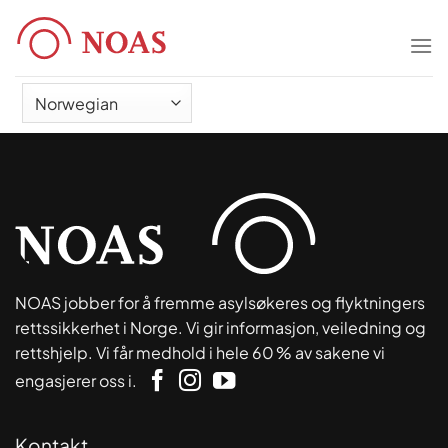
Skip
to
content
NOAS jobber for å fremme asylsøkeres og flyktningers
rettssikkerhet i Norge. Vi gir informasjon, veiledning og
rettshjelp. Vi får medhold i hele 60 % av sakene vi
engasjerer oss i.
Kontakt