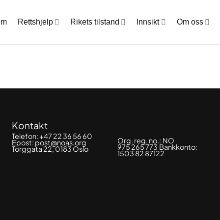
em
Rettshjelp
Rikets tilstand
Innsikt
Om oss
Kontakt
Telefon:
+47 22 36 56 60
Org. reg. no.:
NO
Epost:
post@noas.org
975 265 773
Bankkonto:
Torggata 22, 0183 Oslo
1503 82 87122