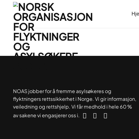
Skip
to
Hj
content
NOAS jobber for å fremme asylsøkeres og
flyktningers rettssikkerhet i Norge. Vi gir informasjon,
veiledning og rettshjelp. Vi får medhold i hele 60 %
av sakene vi engasjerer oss i.