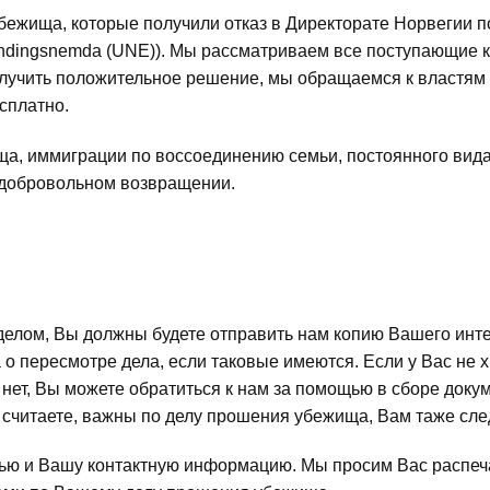
жища, которые получили отказ в Директорате Норвегии по д
dingsnemda (UNE)). Мы рассматриваем все поступающие к н
олучить положительное решение, мы обращаемся к властям 
сплатно.
, иммиграции по воссоединению семьи, постоянного вида н
 добровольном возвращении.
делом, Вы должны будете отправить нам копию Вашего инт
о пересмотре дела, если таковые имеются. Если у Вас не х
 нет, Вы можете обратиться к нам за помощью в сборе докум
 считаете, важны по делу прошения убежища, Вам таже след
ью и Вашу контактную информацию. Мы просим Вас распечат