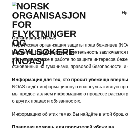
Skip
to
Hj
content
Организация NOAS
Норвежская организация защиты прав беженцев (NOAS
Норвегии. Наша основная деятельность заключается
убежища, а также в работе по защите интересов беж
основанные на гуманизме, правовой безопасности, и
Информация для тех, кто просит убежище вперв
NOAS ведёт информационную и консультативную прог
мы предоставляем информацию о процессе рассмотре
о других правах и обязанностях.
Информацию об этих темах Вы найдёте в этой брош
Правовая помощь для просителей убежища