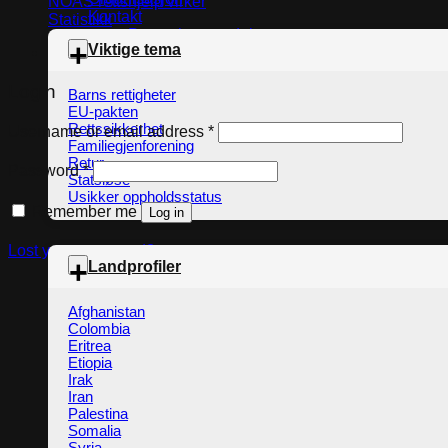
NOAS rettshjelp virker
Kontakt
Statistikk
Pressehenvendelser
Viktige tema
Login
Barns rettigheter
EU-pakten
Rettssikkerhet
Required
Username or email address
*
Familiegjenforening
Retur
Required
Password
*
Statsløse
Usikker oppholdsstatus
Remember me
Log in
Lost your password?
Landprofiler
Afghanistan
Colombia
Eritrea
Etiopia
Irak
Iran
Palestina
Somalia
Syria