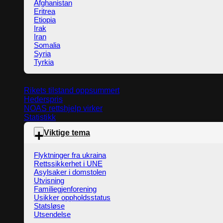
Afghanistan
Eritrea
Etiopia
Irak
Iran
Somalia
Syria
Tyrkia
Rikets tilstand oppsummert
Hederspris
NOAS rettshjelp virker
Statistikk
Viktige tema
Flyktninger fra ukraina
Rettssikkerhet i UNE
Asylsaker i domstolen
Utvisning
Familiegjenforening
Usikker oppholdsstatus
Statsløse
Utsendelse