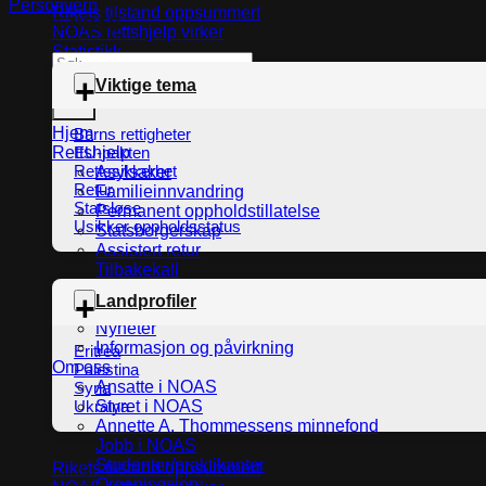
Personvern
Rikets tilstand oppsummert
© 2026
NOAS
NOAS rettshjelp virker
Statistikk
Search
for:
Viktige tema
Hjem
Barns rettigheter
EU-pakten
Rettshjelp
Rettssikkerhet
Asylsaker
Retur
Familieinnvandring
Statsløse
Permanent oppholdstillatelse
Usikker oppholdsstatus
Statsborgerskap
Assistert retur
Tilbakekall
Rikets tilstand
Landprofiler
Innsikt
Nyheter
Informasjon og påvirkning
Eritrea
Om oss
Palestina
Ansatte i NOAS
Syria
Ukraina
Styret i NOAS
Annette A. Thommessens minnefond
Jobb i NOAS
Studenter/praktikanter
Rikets tilstand oppsummert
Organisasjon