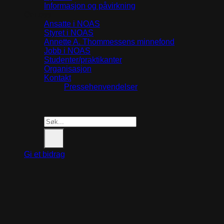
Informasjon og påvirkning
Om oss
Ansatte i NOAS
Styret i NOAS
Annette A. Thommessens minnefond
Jobb i NOAS
Studenter/praktikanter
Organisasjon
Kontakt
Pressehenvendelser
Search
for:
Gi et bidrag