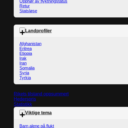
Opphør av flyktningstatus
Retur
Statsløse
Landprofiler
Afghanistan
Eritrea
Etiopia
Irak
Iran
Somalia
Syria
Tyrkia
Rikets tilstand oppsummert
Hederspris
Statistikk
Viktige tema
Barn alene på flukt