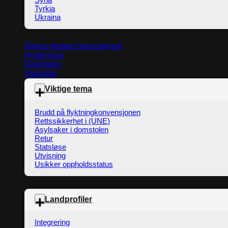
Tyrkia
Ukraina
Rikets tilstand oppsummert
Hederspris
Rettshjelp
Statistikk
Viktige tema
Brudd på flyktningkonvensjonen
Rettssikkerhet i (UNE)
Asylsaker i domstolen
Retur
Statsløse
Utvisning
Usikker oppholdsstatus
Landprofiler
Integrering