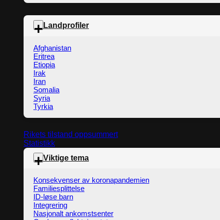
Landprofiler
Afghanistan
Eritrea
Etiopia
Irak
Iran
Somalia
Syria
Tyrkia
Rikets tilstand oppsummert
Statistikk
Viktige tema
Konsekvenser av koronapandemien
Familiesplittelse
ID-løse barn
Integrering
Nasjonalt ankomstsenter