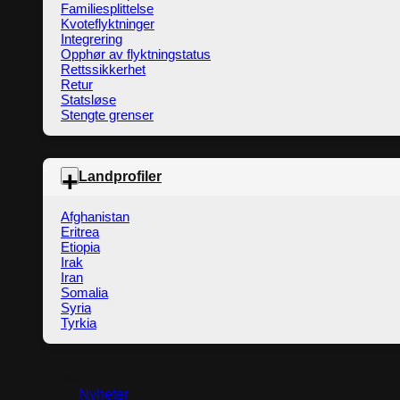
Familiesplittelse
Kvoteflyktninger
Integrering
Opphør av flyktningstatus
Rettssikkerhet
Retur
Statsløse
Stengte grenser
Landprofiler
Afghanistan
Eritrea
Etiopia
Irak
Iran
Somalia
Syria
Tyrkia
Innsikt
Nyheter