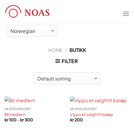
Skip
to
content
HOME
/
BUTIKK
FILTER
UKATEGORISERT
UKATEGORISERT
Bli medlem
Vipps et valgfritt beløp
Price
kr
100
–
kr
300
kr
200
range:
kr 100
through