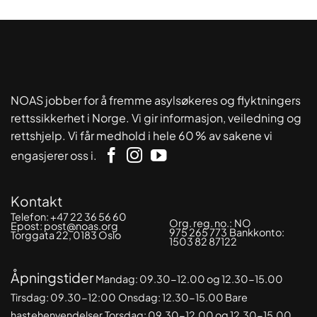
kr 300
NOAS jobber for å fremme asylsøkeres og flyktningers
rettssikkerhet i Norge. Vi gir informasjon, veiledning og
rettshjelp. Vi får medhold i hele 60 % av sakene vi
engasjerer oss i.
Kontakt
Telefon:
+47 22 36 56 60
Org. reg. no.:
NO
Epost:
post@noas.org
975 265 773
Bankkonto:
Torggata 22, 0183 Oslo
1503 82 87122
Åpningstider
Mandag: 09.30-
12.00 og 12.30-15.00
Tirsdag: 09.30-12:00
Onsdag: 12.30-15.00 Bare
hastehenvendelser
Torsdag: 09.30-12.00 og 12.30-15.00