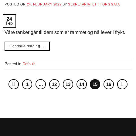
POSTED ON
24. FEBRUARY 2022
BY
SEKRETARIATET I TORGGATA
24
Feb
Våre tanker går til dem som er rammet og nå lever i frykt.
Continue reading
→
Posted in
Default
1
…
12
13
14
15
16