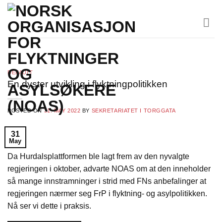
Skip
to
content
DEFAULT
En dyster utvikling i flyktningpolitikken
POSTED ON
31. MAY 2022
BY
SEKRETARIATET I TORGGATA
31
May
Da Hurdalsplattformen ble lagt frem av den nyvalgte
regjeringen i oktober, advarte NOAS om at den inneholder
så mange innstramninger i strid med FNs anbefalinger at
regjeringen nærmer seg FrP i flyktning- og asylpolitikken.
Nå ser vi dette i praksis.