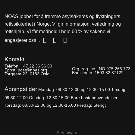
NOAS jobber for å fremme asylsøkeres og flyktningers
rettssikkerhet i Norge. Vi gir informasjon, veiledning og
rettshjelp. Vi får medhold i hele 60 % av sakene vi
engasjerer oss i.
Kontakt
Telefon:
+47 22 36 56 60
Org. reg. no.:
NO 975 265 773
Epost:
post@noas.org
Bankkonto:
1503 82 87122
Torggata 22, 0183 Oslo
Åpningstider
Mandag: 09.30-
12.00 og 12.30-15.00
Tirsdag:
09.30-12:00
Onsdag: 12.30-15.00 Bare hastehenvendelser
Torsdag: 09.30-12.00 og 12.30-15.00
Fredag: Stengt
Personvern