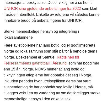
internasjonal beskyttelse. Det er viktig her å se hen til
UNHCR sine gjeldende anbefalinger fra 2022
som klart
fraråder internflukt. Enkelte av returene vil således kunne
innebære brudd på anbefalingene fra UNHCR.
Sterke menneskelige hensyn og integrering i
lokalsamfunnene
Flere av etiopierne har lang botid, og er godt integrert i
Norge og lokalsamfunn som står på for å beholde dem i
Norge. Et eksempel er Samuel,
kapteinen for
Frelsesarmeens gatefotball i Ålesund
, som har bodd mer
enn 15 år i Norge. NOAS mener at lang botid og
tilknytningen etiopierne har opparbeidet seg i Norge,
inkludert perioder hvor utreiseplikten deres har vært
suspendert og de har oppholdt seg lovlig i Norge, må
tillegges vekt i en ny vurdering av om det foreligger sterke
menneskelige hensyn i den enkelte sak.