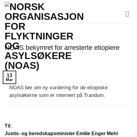
Skip
to
content
NOAS bekymret for arresterte etiopiere
13
Mar
NOAS ber om ny vurdering for de etiopiske
asylsøkerne som er internert på Trandum.
Til:
Justis- og beredskapsminister Emilie Enger Mehl