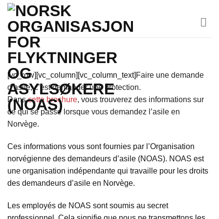
Skip
to
content
[vc_row][vc_column][vc_column_text]
Faire une demande
d’asile, c’est demander une protection.
Dans
cette brochure
, vous trouverez des informations sur
ce qui se passe lorsque vous demandez l’asile en
Norvège.
Ces informations vous sont fournies par l’Organisation
norvégienne des demandeurs d’asile (NOAS). NOAS est
une organisation indépendante qui travaille pour les droits
des demandeurs d’asile en Norvège.
Les employés de NOAS sont soumis au secret
professionnel. Cela signifie que nous ne transmettons les