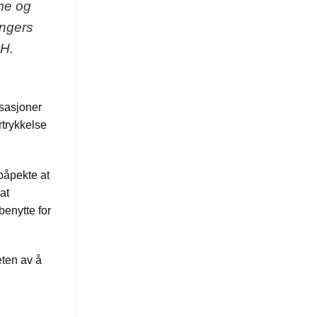
me og
ingers
 H.
isasjoner
rtrykkelse
påpekte at
at
benytte for
eten av å