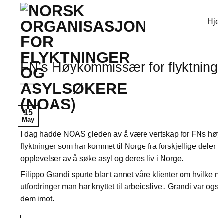
Skip
to
Hj
content
FN’s Høykommissær for flyktning
15
May
I dag hadde NOAS gleden av å være vertskap for FNs høyk
flyktninger som har kommet til Norge fra forskjellige de
opplevelser av å søke asyl og deres liv i Norge.
Filippo Grandi spurte blant annet våre klienter om hvilke 
utfordringer man har knyttet til arbeidslivet. Grandi var 
dem imot.