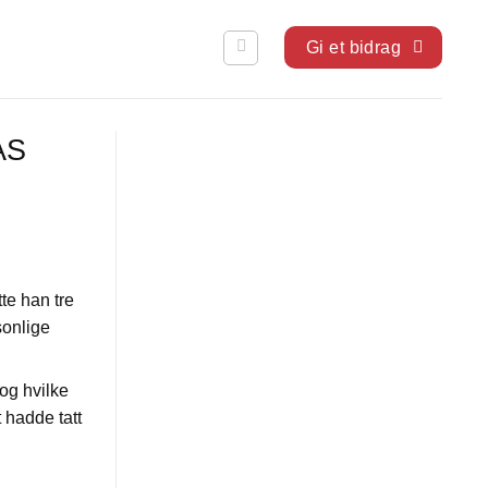
Gi et bidrag
OAS
te han tre
sonlige
 og hvilke
 hadde tatt