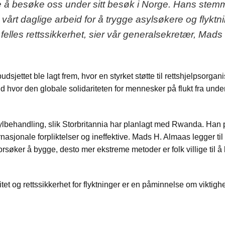
te å besøke oss under sitt besøk i Norge. Hans stem
n i vårt daglige arbeid for å trygge asylsøkere og flyktn
felles rettssikkerhet, sier vår generalsekretær, Mads
sjettet ble lagt frem, hvor en styrket støtte til rettshjelpsorgan
d hvor den globale solidariteten for mennesker på flukt fra unde
asylbehandling, slik Storbritannia har planlagt med Rwanda. Han 
rnasjonale forpliktelser og ineffektive. Mads H. Almaas legger til 
orsøker å bygge, desto mer ekstreme metoder er folk villige til å 
et og rettssikkerhet for flyktninger er en påminnelse om viktigh