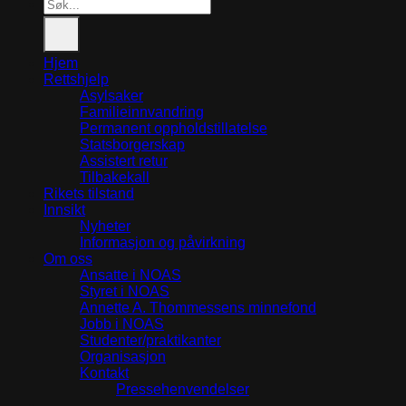
Search
for:
Hjem
Rettshjelp
Asylsaker
Familieinnvandring
Permanent oppholdstillatelse
Statsborgerskap
Assistert retur
Tilbakekall
Rikets tilstand
Innsikt
Nyheter
Informasjon og påvirkning
Om oss
Ansatte i NOAS
Styret i NOAS
Annette A. Thommessens minnefond
Jobb i NOAS
Studenter/praktikanter
Organisasjon
Kontakt
Pressehenvendelser