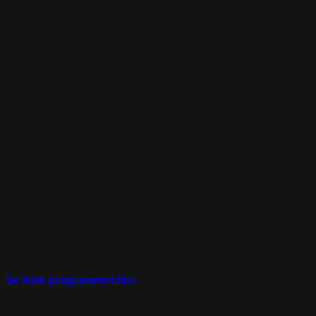
bottom: 20px !important;padding-left: 20px
!important;background-color: #f6f6f6 !important;}”]
Bergen
Fakkeltog og appeller for papirløse uten grunnleggende
menneskerettigheter
I september vedtok fylkestinget i Vestland at det skal
fremskaffes en oversikt over de papirløses situasjon i fylket
innen mars 2023. Arbeidsgruppen skal blant annet se på
deres rett og tilgang til offentlig transport, tann- og
folkehelsetilbud, og tilbud i den videregående skolen.
Hvordan går dette arbeidet? Hvordan kan vi bedre
situasjonen for de ureturnerbare?
Tid:
Søndag 8. januar, Kl.16:00 – 17:00.
Sted:
Torgalmenningen
Se hele programmet her.
[/vc_column_text]
[vc_empty_space][vc_column_text
css=”.vc_custom_1672745626290{padding-top: 20px