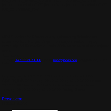
[/vc_row][vc_row][vc_column width=”1/3″][/vc_column]
[vc_column width=”1/3″][/vc_column][vc_column width=”1/3″]
[/vc_column][/vc_row]
NOAS jobber for å fremme asylsøkeres og flyktningers
rettssikkerhet i Norge. Vi gir informasjon, veiledning og
rettshjelp. Vi får medhold i hele 60 % av sakene vi engasjerer
oss i.
Kontakt
Telefon:
+47 22 36 56 60
Epost:
post@noas.org
Torggata 22, 0183
Oslo
Org. reg. no.:
NO 975 265 773
Bankkonto:
1503 82 87122
Åpningstider
Mandag: 09.30-
12.00 og 12.30-15.00
Tirsdag:
09.30-12:00
Onsdag: 12.30-15.00 Bare hastehenvendelser
Torsdag: 09.30-12.00 og 12.30-15.00
Fredag: Stengt
Personvern
© 2026
NOAS