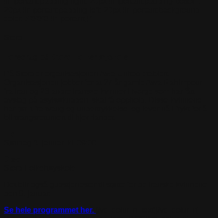
!important;padding-right: 20px !important;padding-bottom:
20px !important;padding-left: 20px !important;background-
color: #f6f6f6 !important;}”]
Stord
Foredrag på Stord Folkehøyskole
På Stord er organisasjonen Awa United etablert.
Organisasjonen jobber for at 27 år gamle Awa Rahimpour
fra Iran og 23 andre iranske kvinner i Norge som har fått
avslag på asylsøknaden, skal få opphold. Disse kvinnene
har rømt fra tvang og undertrykkelse, og lever nå i frykt for å
bli tvangsreturnert til hjemlandet.
Tid:
Søndag 6. januar, kl. 09:00
Sted:
Stord Folkehøyskole
Det blir også gudstjenester til støtte for de iranske kvinnene
den 8. januar.
Se hele programmet her.
[/vc_column_text][/vc_column]