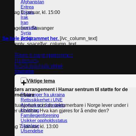
Afghanistan
Tid:
Eritrea
Etiopia
Søndag 8. januar, kl. 15:00
Irak
Iran
Sted:
Somalia
Arneageren i Stavanger
Syria
Tyrkia
Se hele programmet her.
[/vc_column_text]
[vc_empty_space][vc_column_text
css=”.vc_custom_1672745739278{padding-top: 20px
!important;padding-right: 20px !important;padding-bottom:
Rikets tilstand oppsummert
20px !important;padding-left: 20px !important;background-
Hederspris
color: #f6f6f6 !important;}”]
NOAS rettshjelp virker
Statistikk
Hamar
Viktige tema
Utendørs arrangement i Hamar sentrum til støtte for de
Flyktninger fra ukraina
ureturnerbare
Rettssikkerhet i UNE
Asylsaker i domstolen
Livssituasjonen som de ureturnerbare i Norge lever under i
Utvisning
dag, er uholdbar. Hva kan gjøres for å endre den?
Familiegjenforening
Usikker oppholdsstatus
Tid:
Statsløse
Lørdag 7. januar, kl. 13:00
Utsendelse