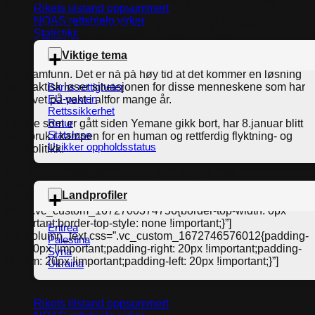
uten grunnleggende rettigheter som vi andre tar for gitt.
Rikets tilstand oppsummert
NOAS rettshjelp virker
Ureturnerbare asylsøkere har verken rett til å arbeide,
Statistikk
studere, stifte familie eller få nødvendig helsehjelp.
Viktige tema
Situasjonen for de ureturnerbare er uholdbar og uverdig for
vårt samfunn. Det er nå på høy tid at det kommer en løsning
Barns rettigheter
som faktisk løser situasjonen for disse menneskene som har
EU-pakten
hatt livet på vent i altfor mange år.
Rettssikkerhet
Retur
I årene som er gått siden Yemane gikk bort, har 8.januar blitt
Statsløse
tatt i bruk i kampen for en human og rettferdig flyktning- og
Usikker oppholdsstatus
asylpolitikk.
[/vc_column_text][/vc_column][/vc_row][vc_row
css=”.vc_custom_1672700023450{border-radius: 1px
Landprofiler
!important;}”][vc_column
css=”.vc_custom_1672700374756{border-top-width: 0px
!important;border-top-style: none !important;}”]
Eritrea
[vc_column_text css=”.vc_custom_1672746576012{padding-
Palestina
top: 20px !important;padding-right: 20px !important;padding-
Syria
bottom: 20px !important;padding-left: 20px !important;}”]
Ukraina
Rikets tilstand oppsummert