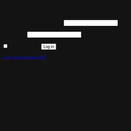
Login
Required
Username or email address
*
Required
Password
*
Remember me
Log in
Lost your password?