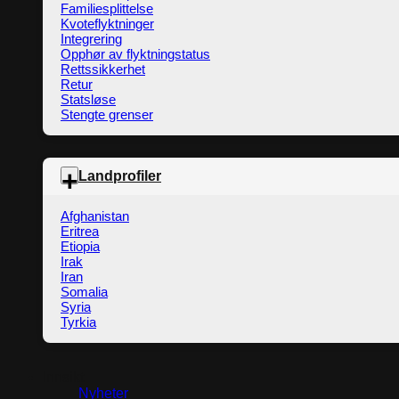
Familiesplittelse
Kvoteflyktninger
Integrering
Opphør av flyktningstatus
Rettssikkerhet
Retur
Statsløse
Stengte grenser
Landprofiler
Afghanistan
Eritrea
Etiopia
Irak
Iran
Somalia
Syria
Tyrkia
Innsikt
Nyheter