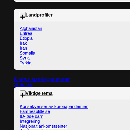
Landprofiler
Afghanistan
Eritrea
Etiopia
Irak
Iran
Somalia
Syria
Tyrkia
Rikets tilstand oppsummert
Statistikk
Viktige tema
Konsekvenser av koronapandemien
Familiesplittelse
ID-løse barn
Integrering
Nasjonalt ankomstsenter