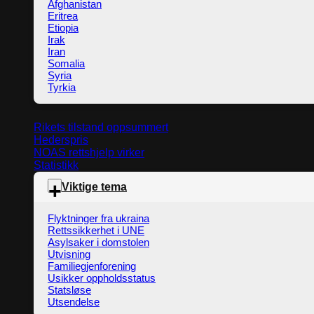
Afghanistan
Eritrea
Etiopia
Irak
Iran
Somalia
Syria
Tyrkia
Rikets tilstand oppsummert
Hederspris
NOAS rettshjelp virker
Statistikk
Viktige tema
Flyktninger fra ukraina
Rettssikkerhet i UNE
Asylsaker i domstolen
Utvisning
Familiegjenforening
Usikker oppholdsstatus
Statsløse
Utsendelse