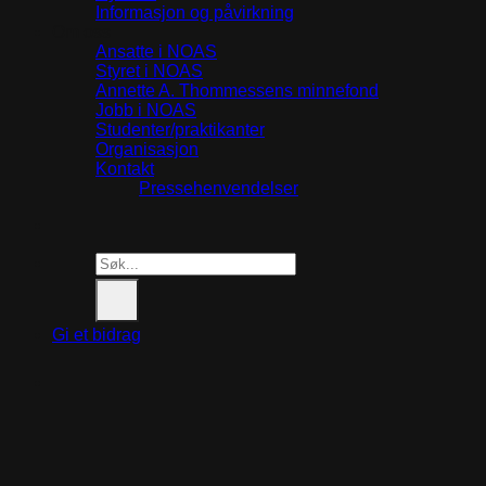
Informasjon og påvirkning
Om oss
Ansatte i NOAS
Styret i NOAS
Annette A. Thommessens minnefond
Jobb i NOAS
Studenter/praktikanter
Organisasjon
Kontakt
Pressehenvendelser
Search
for:
Gi et bidrag