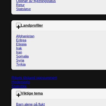
Opphør av flyktningstatus
Retur
Statsløse
Landprofiler
Afghanistan
Eritrea
Etiopia
Irak
Iran
Somalia
Syria
Tyrkia
Rikets tilstand oppsummert
Hederspris
Statistikk
Viktige tema
Barn alene på flukt